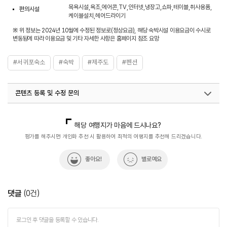
목욕시설,욕조,에어콘,TV,인터넷,냉장고,쇼파,테이블,취사용품,
편의시설
케이블설치,헤어드라이기
※ 위 정보는 2024년 10월에 수정된 정보로(정상요금), 해당 숙박시설 이용요금이 수시로
변동됨에 따라 이용요금 및 기타 자세한 사항은 홈페이지 참조 요망
#서귀포숙소
#숙박
#제주도
#펜션
콘텐츠 등록 및 수정 문의
국내디지털마케팅팀
033-813-3500
해당 여행지가 마음에 드시나요?
평가를 해주시면 개인화 추천 시 활용하여 최적의 여행지를 추천해 드리겠습니다.
좋아요!
별로예요
댓글
(
0
건)