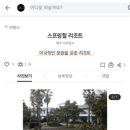
여행지
스프링힐 리조트
제주 서귀포시
이국적인 정원을 갖춘 리조트
0
1.2K
2
사진보기
상세정보
댓글
1
/
5