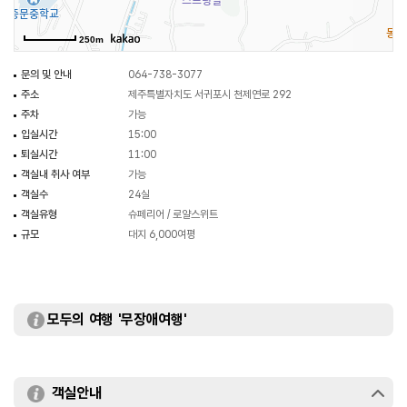
250m
문의 및 안내
064-738-3077
주소
제주특별자치도 서귀포시 천제연로 292
주차
가능
입실시간
15:00
퇴실시간
11:00
객실내 취사 여부
가능
객실수
24실
객실유형
슈페리어 / 로얄스위트
규모
대지 6,000여평
모두의 여행 '무장애여행'
객실안내