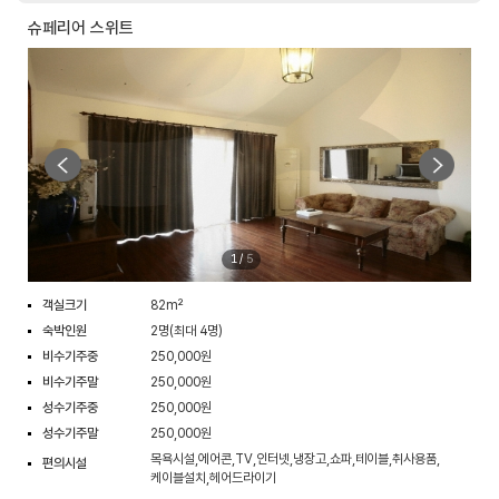
슈페리어 스위트
1
/
5
객실크기
82m²
숙박인원
2명(최대 4명)
비수기주중
250,000원
비수기주말
250,000원
성수기주중
250,000원
성수기주말
250,000원
목욕시설,에어콘,TV,인터넷,냉장고,쇼파,테이블,취사용품,
편의시설
케이블설치,헤어드라이기