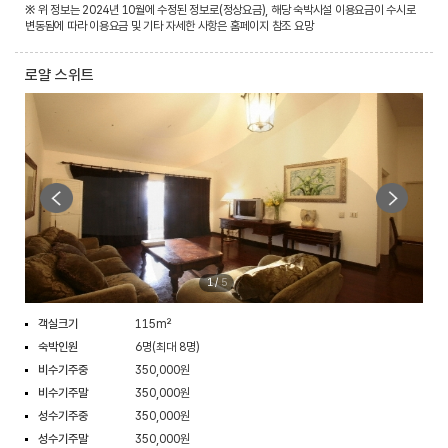
※ 위 정보는 2024년 10월에 수정된 정보로(정상요금), 해당 숙박시설 이용요금이 수시로
변동됨에 따라 이용요금 및 기타 자세한 사항은 홈페이지 참조 요망
로얄 스위트
1
/
5
객실크기
115m²
숙박인원
6명(최대 8명)
비수기주중
350,000원
비수기주말
350,000원
성수기주중
350,000원
성수기주말
350,000원