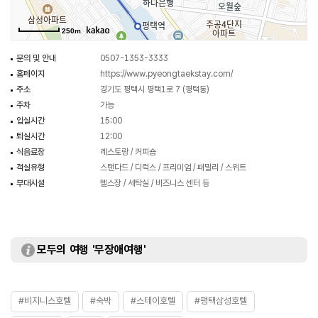
250m
문의 및 안내
0507-1353-3333
홈페이지
https://www.pyeongtaekstay.com/
주소
경기도 평택시 평택1로 7 (평택동)
주차
가능
입실시간
15:00
퇴실시간
12:00
식음료장
레스토랑 / 커피숍
객실유형
스탠다드 / 디럭스 / 프리미엄 / 패밀리 / 스위트
부대시설
헬스장 / 세탁실 / 비즈니스 센터 등
모두의 여행 '무장애여행'
#비지니스호텔
#숙박
#스테이호텔
#평택삼성호텔