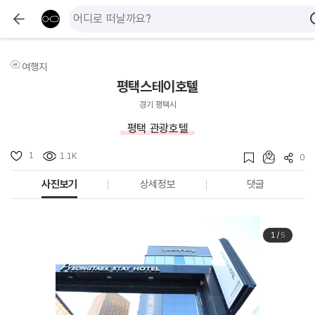
여행지
평택스테이호텔
경기 평택시
평택 관광호텔
1
1.1K
0
사진보기
상세정보
댓글
1
/
5