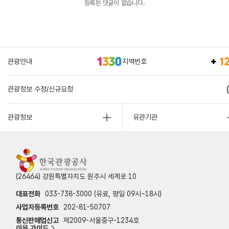
등록된 댓글이 없습니다.
관광안내
지역번호
관광정보 수정/신규요청
관광정보
유관기관
(26464) 강원특별자치도 원주시 세계로 10
대표전화
033-738-3000 (유료, 평일 09시~18시)
사업자등록번호
202-81-50707
통신판매업신고
제2009-서울중구-1234호
이용 가이드