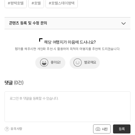
#평택호텔
#호텔
#호텔스테이평택
콘텐츠 등록 및 수정 문의
국내디지털마케팅팀
033-813-3500
해당 여행지가 마음에 드시나요?
평가를 해주시면 개인화 추천 시 활용하여 최적의 여행지를 추천해 드리겠습니다.
좋아요!
별로예요
댓글
(
0
건)
유의사항
등록
사진