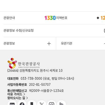
관광안내
지역번호
관광정보 수정/신규요청
관광정보
유관기관
(26464) 강원특별자치도 원주시 세계로 10
대표전화
033-738-3000 (유료, 평일 09시~18시)
사업자등록번호
202-81-50707
통신판매업신고
제2009-서울중구-1234호
이용 가이드
찾아오시는 길