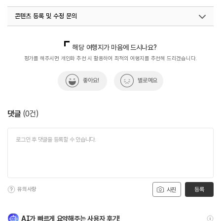
#전통사찰
#정심사
#충청권
#한국불교
콘텐츠 등록 및 수정 문의
#휴식공간
#휴식여행
#휴식하기
#휴식하기좋은곳
국내디지털마케팅팀
033-813-3500
해당 여행지가 마음에 드시나요?
평가를 해주시면 개인화 추천 시 활용하여 최적의 여행지를 추천해 드리겠습니다.
좋아요!
별로예요
댓글
(
0
건)
유의사항
등록
사진
AI가 빠르게 요약해주는 사용자 후기!