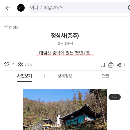
여행지
정심사(충주)
충북 충주시
대림산 중턱에 있는 천년고찰
2
2.3K
1
사진보기
상세정보
댓글
1
/
9