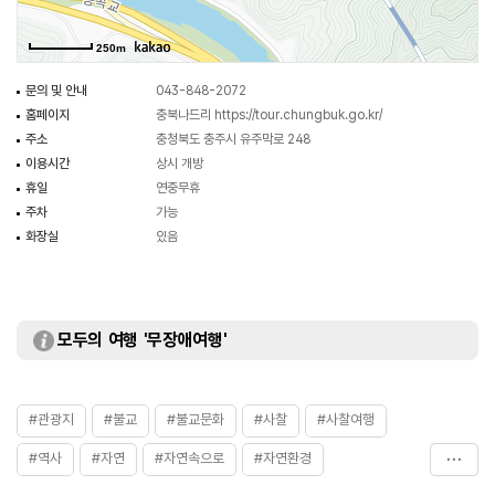
250m
문의 및 안내
043-848-2072
홈페이지
충북나드리
https://tour.chungbuk.go.kr/
주소
충청북도 충주시 유주막로 248
이용시간
상시 개방
휴일
연중무휴
주차
가능
화장실
있음
모두의 여행 '무장애여행'
#관광지
#불교
#불교문화
#사찰
#사찰여행
#역사
#자연
#자연속으로
#자연환경