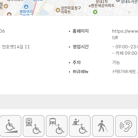
06
홈페이지
https://ww
t/#
 천호옛14길 11
영업시간
- 09:00~23
- 카페 09:00
주차
가능
취급메뉴
산딸기바게트 /
배리에이션 /