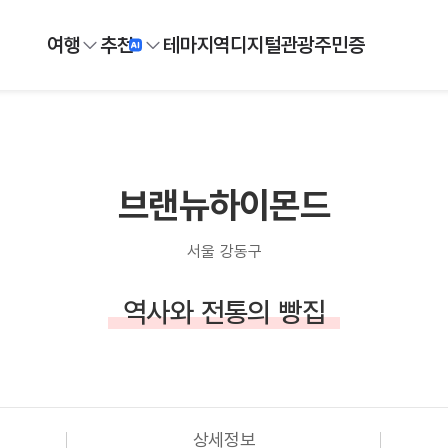
여행
추천
테마
지역
디지털
관광주민증
브랜뉴하이몬드
서울 강동구
역사와 전통의 빵집
상세정보