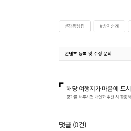
#강동빵집
#빵지순례
콘텐츠 등록 및 수정 문의
국내디지털마케팅팀
033-813-3
해당 여행지가 마음에 드
평가를 해주시면 개인화 추천 시 활용
댓글
(
0
건)