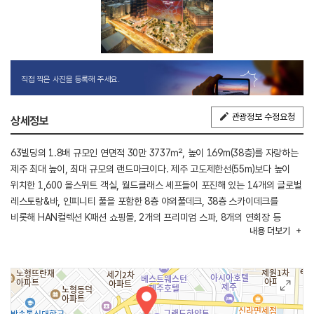
직접 찍은 사진을 등록해 주세요.
관광정보 수정요청
상세정보
63빌딩의 1.8배 규모인 연면적 30만 3737㎡, 높이 169m(38층)를 자랑하는
제주 최대 높이, 최대 규모의 랜드마크이다. 제주 고도제한선(55m)보다 높이
위치한 1,600 올스위트 객실, 월드클래스 셰프들이 포진해 있는 14개의 글로벌
레스토랑&바, 인피니티 풀을 포함한 8층 야외풀데크, 38층 스카이데크를
비롯해 HAN컬렉션 K패션 쇼핑몰, 2개의 프리미엄 스파, 8개의 연회장 등
내용
더보기
라스베이거스, 싱가포르, 마카오에서나 볼 수 있는 세계적인 수준의
복합리조트이다. 제주국제공항에서 차량으로 10분거리(5㎞)이며 제주의
강남이라고 불리는 신제주 관광 중심지에 위치하고 있다.