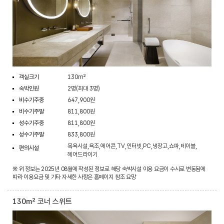
객실크기
130m²
숙박인원
2명(최대 3명)
비수기주중
647,900원
비수기주말
811,800원
성수기주중
811,800원
성수기주말
833,800원
목욕시설,욕조,에어콘,TV,인터넷,PC,냉장고,쇼파,테이블,
편의시설
헤어드라이기
※ 위 정보는 2025년 08월에 작성된 정보로 해당 숙박시설 이용 요금이 수시로 변동됨에
따라 이용요금 및 기타 자세한 사항은 홈페이지 참조 요망
130m² 코너 스위트