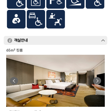
객실안내
65m² 킹룸
1
/
3