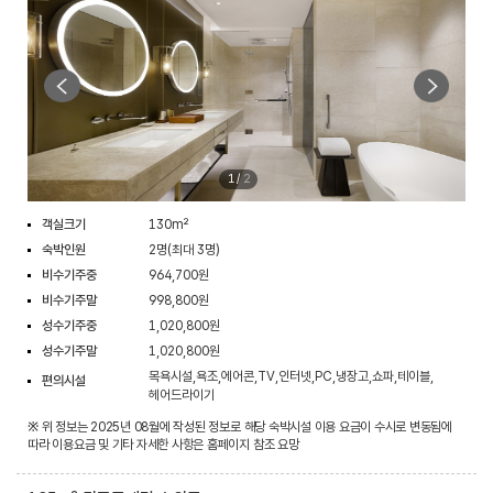
1
/
2
객실크기
130m²
숙박인원
2명(최대 3명)
비수기주중
964,700원
비수기주말
998,800원
성수기주중
1,020,800원
성수기주말
1,020,800원
목욕시설,욕조,에어콘,TV,인터넷,PC,냉장고,쇼파,테이블,
편의시설
헤어드라이기
※ 위 정보는 2025년 08월에 작성된 정보로 해당 숙박시설 이용 요금이 수시로 변동됨에
따라 이용요금 및 기타 자세한 사항은 홈페이지 참조 요망