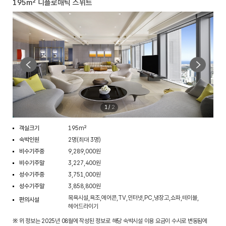
195m² 디플로매틱 스위트
1
/
2
객실크기
195m²
숙박인원
2명(최대 3명)
비수기주중
9,289,000원
비수기주말
3,227,400원
성수기주중
3,751,000원
성수기주말
3,858,800원
목욕시설,욕조,에어콘,TV,인터넷,PC,냉장고,쇼파,테이블,
편의시설
헤어드라이기
※ 위 정보는 2025년 08월에 작성된 정보로 해당 숙박시설 이용 요금이 수시로 변동됨에