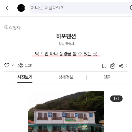
여행지
하포펜션
경남 통영시
탁 트인 바다 풍경을 볼 수 있는 곳
6
1.2K
2
사진보기
상세정보
댓글
1
/
1