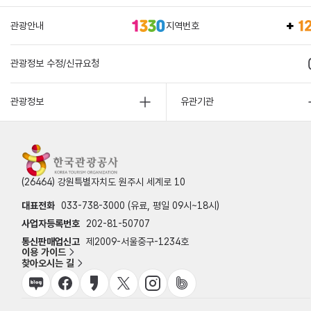
관광안내
지역번호
관광정보 수정/신규요청
관광정보
유관기관
(26464) 강원특별자치도 원주시 세계로 10
대표전화
033-738-3000 (유료, 평일 09시~18시)
사업자등록번호
202-81-50707
통신판매업신고
제2009-서울중구-1234호
이용 가이드
찾아오시는 길