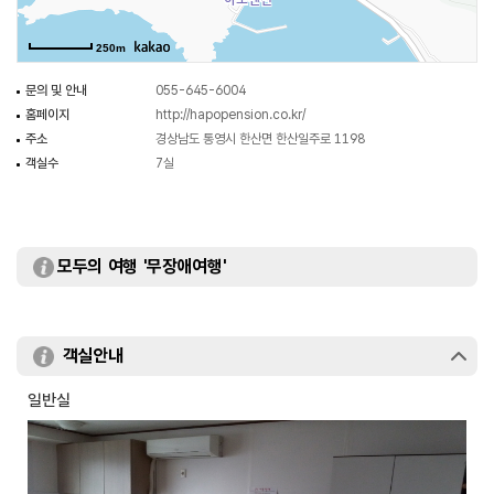
250m
문의 및 안내
055-645-6004
홈페이지
http://hapopension.co.kr/
주소
경상남도 통영시 한산면 한산일주로 1198
객실수
7실
모두의 여행 '무장애여행'
객실안내
일반실