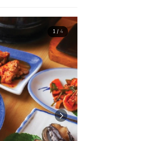
1
/
4