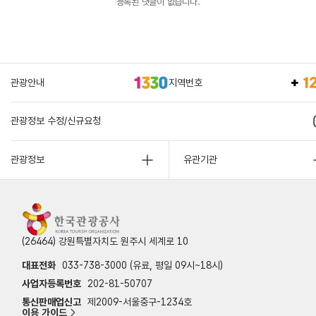
등록된 댓글이 없습니다.
관광안내
지역번호
관광정보 수정/신규요청
관광정보
유관기관
(26464) 강원특별자치도 원주시 세계로 10
대표전화
033-738-3000 (유료, 평일 09시~18시)
사업자등록번호
202-81-50707
통신판매업신고
제2009-서울중구-1234호
이용 가이드