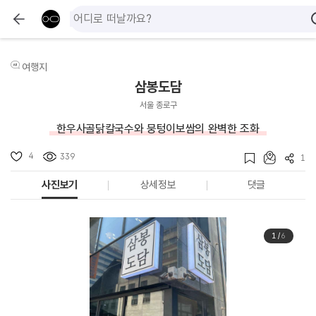
여행지
삼봉도담
서울 종로구
한우사골닭칼국수와 뭉텅이보쌈의 완벽한 조화
4
339
1
사진보기
상세정보
댓글
1
/
6