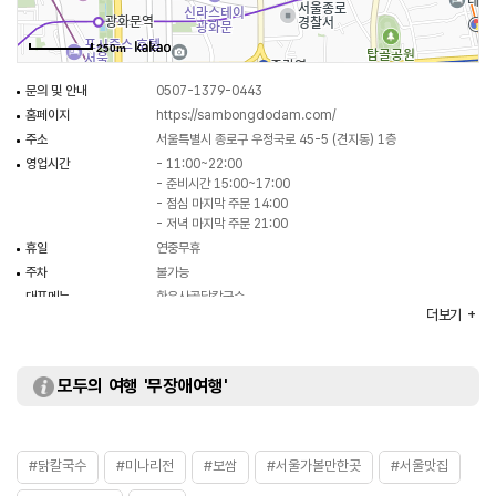
250m
문의 및 안내
0507-1379-0443
홈페이지
https://sambongdodam.com/
주소
서울특별시 종로구 우정국로 45-5 (견지동) 1층
영업시간
- 11:00~22:00
- 준비시간 15:00~17:00
- 점심 마지막 주문 14:00
- 저녁 마지막 주문 21:00
휴일
연중무휴
주차
불가능
대표메뉴
한우사골닭칼국수
더보기
취급메뉴
뭉텅이보쌈 / 미나리전 / 명태회무침 등
화장실
있음
모두의 여행 '무장애여행'
#닭칼국수
#미나리전
#보쌈
#서울가볼만한곳
#서울맛집