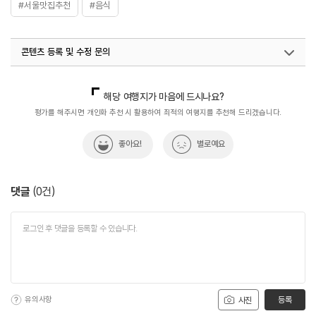
#서울맛집추천
#음식
콘텐츠 등록 및 수정 문의
국내디지털마케팅팀
033-813-3500
해당 여행지가 마음에 드시나요?
평가를 해주시면 개인화 추천 시 활용하여 최적의 여행지를 추천해 드리겠습니다.
좋아요!
별로예요
댓글
(
0
건)
유의사항
등록
사진