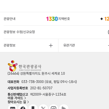
관광안내
지역번호
관광정보 수정/신규요청
관광정보
유관기관
(26464) 강원특별자치도 원주시 세계로 10
대표전화
033-738-3000 (유료, 평일 09시~18시)
사업자등록번호
202-81-50707
통신판매업신고
제2009-서울중구-1234호
이용 가이드
찾아오시는 길