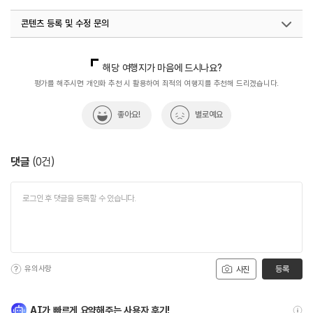
콘텐츠 등록 및 수정 문의
국내디지털마케팅팀
033-813-3500
해당 여행지가 마음에 드시나요?
평가를 해주시면 개인화 추천 시 활용하여 최적의 여행지를 추천해 드리겠습니다.
좋아요!
별로예요
댓글
(
0
건)
유의사항
등록
사진
AI가 빠르게 요약해주는 사용자 후기!