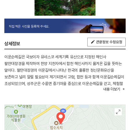
직접 찍은 사진을 등록해 주세요.
관광정보 수정요청
상세정보
이운순례길은 국보이자 유네스코 세계기록 유산으로 지정된 해인사
팔만대장경을 제작하여 한양 지천자에서 합천 해인사까지 옮겨온 길을 뜻하는
말이다. 팔만대장경의 이운길에서 나타난 한국의 훌륭한 정신문화유산을
보존하고 널리 알릴 필요성이 제기되면서 고령, 합천 등과 함께 이운길순례길이
조성되었으며, 성주군은 수륜면 중기마을 중심으로 이운순례길을 걷고, 체험할
내용
더보기
수 있다. 성주의 이운순례길은 단순한 산책이나 트레킹이 아니라 힐링이라는
주제를 더해 템플스테이, 농촌체험 등 성주여행 코스로 발전하고 있다. 특히
중기마을에서 진행되고 있는 이운순례길 걷기 대회에서는 팔만대장경판을 본떠
만들어 어깨에 메고 중기마을 코스를 트레킹 하는 체험도 진행되고 있다.