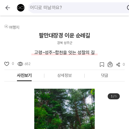
여행지
팔만대장경 이운 순례길
경북 성주군
고령~성주~합천을 잇는 성찰의 길
0
652
0
사진보기
상세정보
댓글
1
/
5