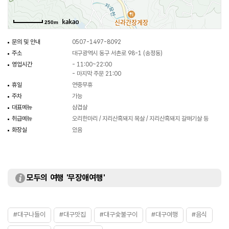
250m
문의 및 안내
0507-1497-8092
주소
대구광역시 동구 서촌로 98-1 (송정동)
영업시간
- 11:00~22:00
- 마지막 주문 21:00
휴일
연중무휴
주차
가능
대표메뉴
삼겹살
취급메뉴
오리한마리 / 지리산흑돼지 목살 / 지리산흑돼지 갈매기살 등
화장실
있음
모두의 여행 '무장애여행'
#대구나들이
#대구맛집
#대구숯불구이
#대구여행
#음식