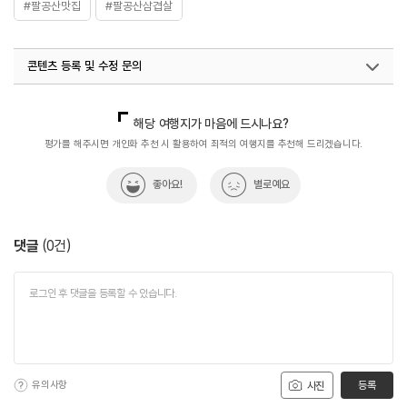
#팔공산맛집
#팔공산삼겹살
콘텐츠 등록 및 수정 문의
국내디지털마케팅팀
033-813-3500
해당 여행지가 마음에 드시나요?
평가를 해주시면 개인화 추천 시 활용하여 최적의 여행지를 추천해 드리겠습니다.
좋아요!
별로예요
댓글
(
0
건)
유의사항
등록
사진