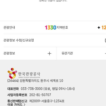
등록된 댓글이 없습니다.
관광안내
지역번호
관광정보 수정/신규요청
관광정보
유관기관
(26464) 강원특별자치도 원주시 세계로 10
대표전화
033-738-3000 (유료, 평일 09시~18시)
사업자등록번호
202-81-50707
통신판매업신고
제2009-서울중구-1234호
이용 가이드