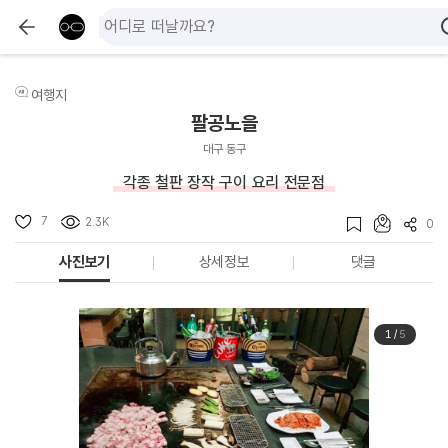
여행지
팔공노을
대구 동구
각종 철판 장작 구이 요리 전문점
7
2.3K
0
사진보기
상세정보
댓글
1
/
5