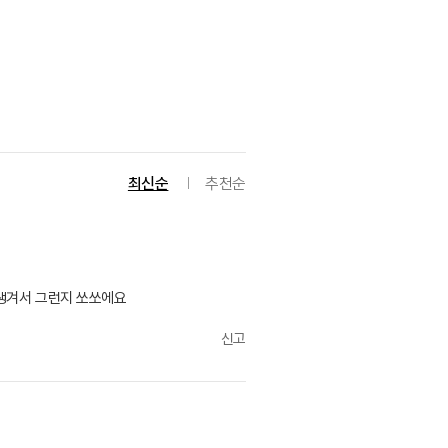
최신순
추천순
이생겨서 그런지 쏘쏘에요
신고