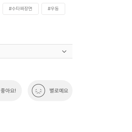
#수타짜장면
#우동
여행)
033-738-3425
좋아요!
별로예요