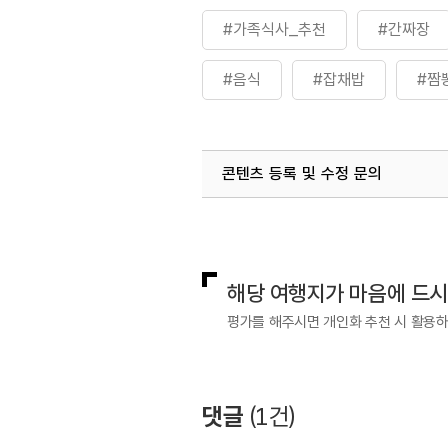
#가족식사_추천
#간짜장
#음식
#잡채밥
#짬
콘텐츠 등록 및 수정 문의
국내디지털마케팅팀
033-813-3
해당 여행지가 마음에 드
평가를 해주시면 개인화 추천 시 활용
댓글
(
1
건)