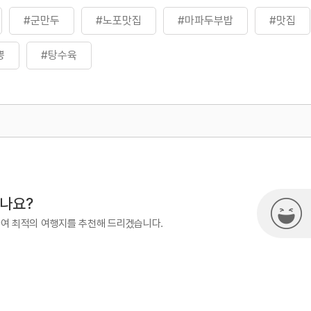
#군만두
#노포맛집
#마파두부밥
#맛집
뽕
#탕수육
500
열린관광콘텐츠팀(열린관광-모두의
시나요?
하여 최적의 여행지를 추천해 드리겠습니다.