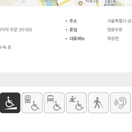
주소
서울특별시 금
(마지막 주문 20:50)
휴일
연중무휴
대표메뉴
짜장면
탕수육 등