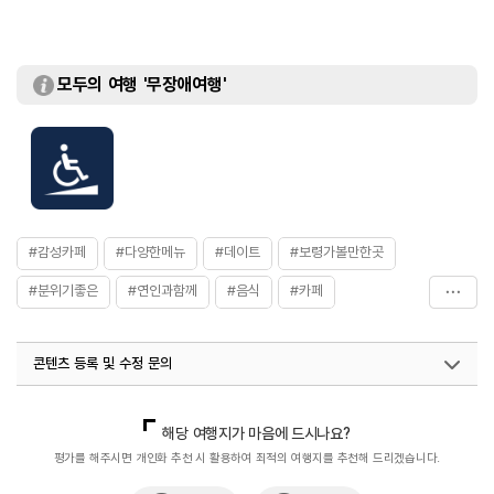
모두의 여행 '무장애여행'
#감성카페
#다양한메뉴
#데이트
#보령가볼만한곳
#분위기좋은
#연인과함께
#음식
#카페
#플라워카페
콘텐츠 등록 및 수정 문의
국내디지털마케팅팀
033-813-3500
열린관광콘텐츠팀(열린관광-모두의여행)
033-738-3425
해당 여행지가 마음에 드시나요?
평가를 해주시면 개인화 추천 시 활용하여 최적의 여행지를 추천해 드리겠습니다.