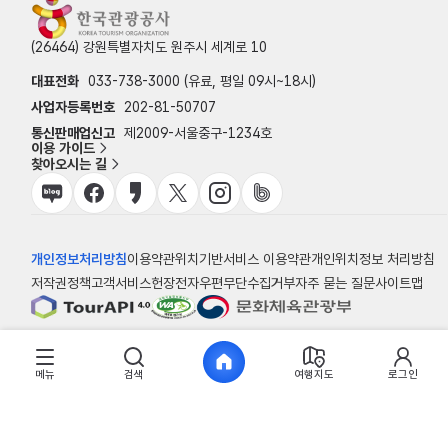
(26464) 강원특별자치도 원주시 세계로 10
대표전화
033-738-3000 (유료, 평일 09시~18시)
사업자등록번호
202-81-50707
통신판매업신고
제2009-서울중구-1234호
이용 가이드
찾아오시는 길
개인정보처리방침
이용약관
위치기반서비스 이용약관
개인위치정보 처리방침
저작권정책
고객서비스헌장
전자우편무단수집거부
자주 묻는 질문
사이트맵
© 한국관광공사
메뉴
검색
여행지도
로그인