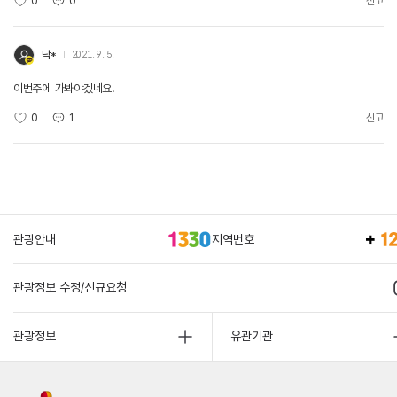
0
0
신고
낙*
2021. 9. 5.
이번주에 가봐야겠네요.
0
1
신고
관광안내
지역번호
관광정보 수정/신규요청
관광정보
유관기관