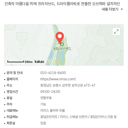
건축적 아름다움 위에 프리저브드, 드라이플라워로 연출한 오브제와 설치적인
내용
더보기
요소들이 더해져 리리스만의 조용하고도 아름다운 분위기를 더해주고 있다.
또한 홈페이지를 통해 리리스카페의 꽃다발을 구매할 수 있다.
250m
문의 및 안내
010-4118-8600
홈페이지
https://www.ririss.com/
주소
충청남도 보령시 성주면 성주산로 673-47
영업시간
09:00~18:00
휴일
연중무휴
주차
가능
대표메뉴
리리스 플라워 와플
취급메뉴
꽃담은모히또 / 리리스 스페셜 브런치 / 꽃담은아이스크림 등
화장실
있음