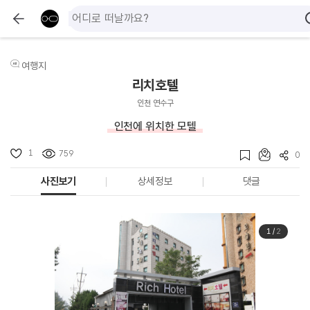
여행지
리치호텔
인천 연수구
인천에 위치한 모텔
1
759
0
사진보기
상세정보
댓글
1
/
2