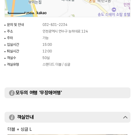
250m
문의 및 안내
032-831-2234
주소
인천광역시 연수구 능허대로 124
주차
가능
입실시간
15:00
퇴실시간
12:00
객실수
50실
객실유형
스탠다드 더블 / 싱글
모두의 여행 '무장애여행'
객실안내
더블 + 싱글 L