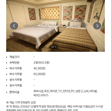
1
/
4
객실크기
-
숙박인원
2명(최대 2명)
비수기주중
45,000원
비수기주말
50,000원
성수기주중
-
성수기주말
-
목욕시설,욕조,에어콘,TV,인터넷,PC,냉장고,쇼파,테이블,
편의시설
헤어드라이기
※ 객실 가격 전화문의 요망
※ 위 정보는 2024년 12월에 작성된 정보로(정상요금), 해당 숙박시설 이용요금이 수시로
변동됨에 따라 이용요금 및 기타 자세한 사항은 홈페이지 참조 요망