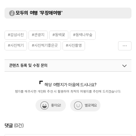
모두의 여행 '무장애여행'
#감성사진
#관광지
#동백꽃
#동백나무숲
#사진찍기
#사진찍기좋은곳
#사진촬영
#사진촬영명소
#연인과함께
#장흥
#천관산
콘텐츠 등록 및 수정 문의
국내디지털마케팅팀
033-813-3500
해당 여행지가 마음에 드시나요?
평가를 해주시면 개인화 추천 시 활용하여 최적의 여행지를 추천해 드리겠습니다.
좋아요!
별로예요
댓글
(
0
건)