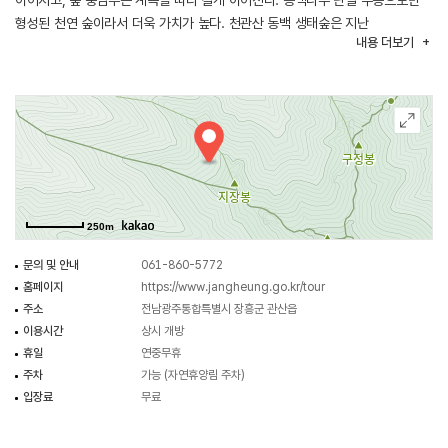
이어지고, 숲 중심부는 계곡을 따라 길게 이어진다. 동백나무 단일 수종으로만
형성된 천연 숲이라서 더욱 가치가 높다. 천관산 동백 생태숲은 지난
내용
더보기
2000년부터 산림유전자원보호림으로 지정해 보호하고 있다.
전남광주통합특별시가 선정한 ‘2021년 방문해야 할 아름다운 명품 숲 12선’
가운데 하나로 선정되기도 했다.
250m
문의 및 안내
061-860-5772
홈페이지
https://www.jangheung.go.kr/tour
주소
전남광주통합특별시 장흥군 관산읍
이용시간
상시 개방
휴일
연중무휴
주차
가능 (자연휴양림 주차)
입장료
무료