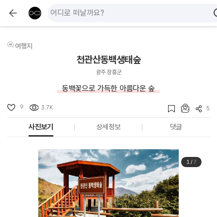
여행지
천관산동백생태숲
광주 장흥군
동백꽃으로 가득한 아름다운 숲
9
3.7K
5
사진보기
상세정보
댓글
1
/
7