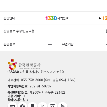
관광안내
지역번호
관광정보 수정/신규요청
관광정보
유관기관
(26464) 강원특별자치도 원주시 세계로 10
대표전화
033-738-3000 (유료, 평일 09시~18시)
사업자등록번호
202-81-50707
통신판매업신고
제2009-서울중구-1234호
이용 가이드
찾아오시는 길