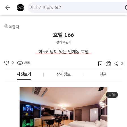
여행지
호텔 166
경기 수원시
히노키탕이 있는 인계동 호텔
0
655
0
사진보기
상세정보
댓글
1
/
5