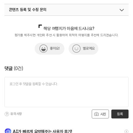
콘텐츠 등록 및 수정 문의
국내디지털마케팅팀
033-813-3500
해당 여행지가 마음에 드시나요?
평가를 해주시면 개인화 추천 시 활용하여 최적의 여행지를 추천해 드리겠습니다.
좋아요!
별로예요
댓글
(
0
건)
유의사항
등록
사진
AI가 빠르게 요약해주는 사용자 후기!