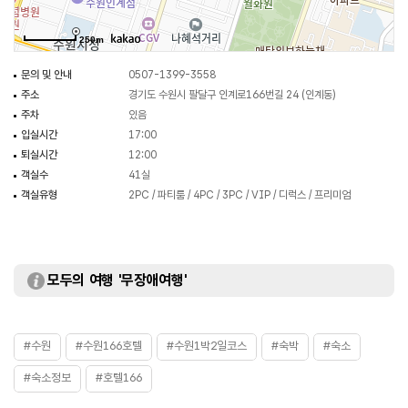
250m
문의 및 안내
0507-1399-3558
주소
경기도 수원시 팔달구 인계로166번길 24 (인계동)
주차
있음
입실시간
17:00
퇴실시간
12:00
객실수
41실
객실유형
2PC / 파티룸 / 4PC / 3PC / VIP / 디럭스 / 프리미엄
모두의 여행 '무장애여행'
#수원
#수원166호텔
#수원1박2일코스
#숙박
#숙소
#숙소정보
#호텔166