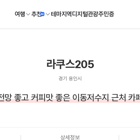
여행
추천
테마
지역
디지털
관광주민증
라쿠스205
경기 용인시
전망 좋고 커피맛 좋은 이동저수지 근처 카
상세정보