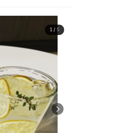
1
/
5