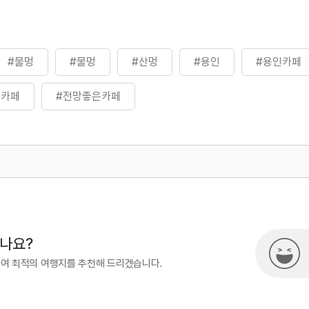
#물멍
#물멍
#산멍
#용인
#용인카페
은카페
#전망좋은카페
500
열린관광콘텐츠팀(열린관광-모두의
시나요?
하여 최적의 여행지를 추천해 드리겠습니다.