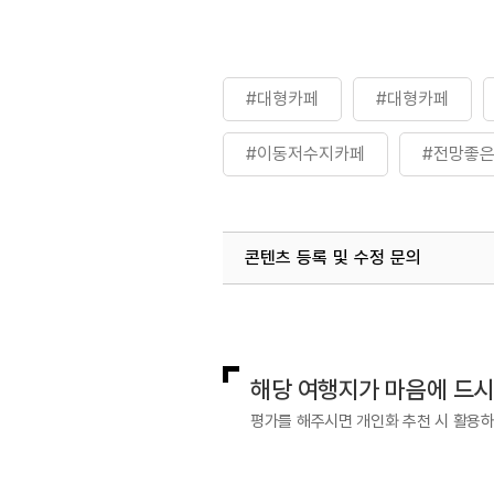
#대형카페
#대형카페
#이동저수지카페
#전망좋
콘텐츠 등록 및 수정 문의
국내디지털마케팅팀
033-813-3
해당 여행지가 마음에 드
평가를 해주시면 개인화 추천 시 활용