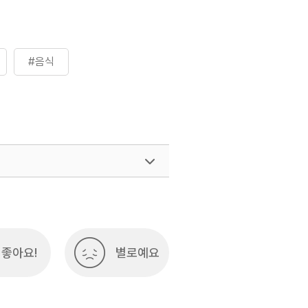
#음식
여행)
033-738-3425
좋아요!
별로예요