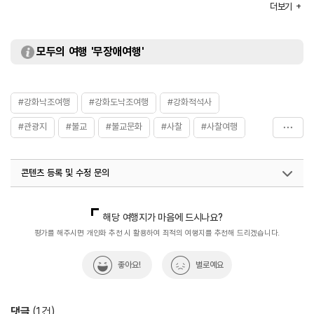
더보기
모두의 여행 '무장애여행'
#강화낙조여행
#강화도낙조여행
#강화적석사
#관광지
#불교
#불교문화
#사찰
#사찰여행
#역사
#자연속으로
#자연환경
#전통사찰
콘텐츠 등록 및 수정 문의
#종교
#한국불교
#휴식공간
#휴식여행
#휴식하기
#휴식하기좋은곳
국내디지털마케팅팀
033-813-3500
해당 여행지가 마음에 드시나요?
평가를 해주시면 개인화 추천 시 활용하여 최적의 여행지를 추천해 드리겠습니다.
좋아요!
별로예요
댓글
(
1
건)