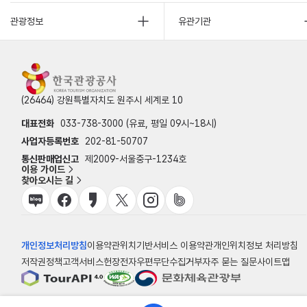
관광정보
유관기관
(26464) 강원특별자치도 원주시 세계로 10
대표전화
033-738-3000 (유료, 평일 09시~18시)
사업자등록번호
202-81-50707
통신판매업신고
제2009-서울중구-1234호
이용 가이드
찾아오시는 길
개인정보처리방침
이용약관
위치기반서비스 이용약관
개인위치정보 처리방침
저작권정책
고객서비스헌장
전자우편무단수집거부
자주 묻는 질문
사이트맵