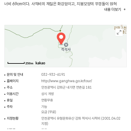
너비 69cm이다. 사적비의 재질은 화강암이고, 지붕모양의 뚜껑돌이 얹혀
내용
더보기
있으며 비신의 상부에 ‘고려산적석 사지(高麗山積石寺之碑)’라는 비의 제목이
있다. 비문에는 불교의 전래 및 사찰의 중건 ·중수상황과 고려시대 몽고 침입에
대항하여 강화에 도읍을 옮겨 올 때 임금의 거처로 사용했다는 기록 등이 있다.
250m
문의 및 안내
032-932-6191
홈페이지
http://www.ganghwa.go.kr/tour/
주소
인천광역시 강화군 내가면 연촌길 181
이용시간
상시 개방
휴일
연중무휴
주차
가능
요금 (무료)
지정현황
인천광역시 유형문화유산 강화 적석사 사적비 (2001.04.02
지정)
입장료
무료