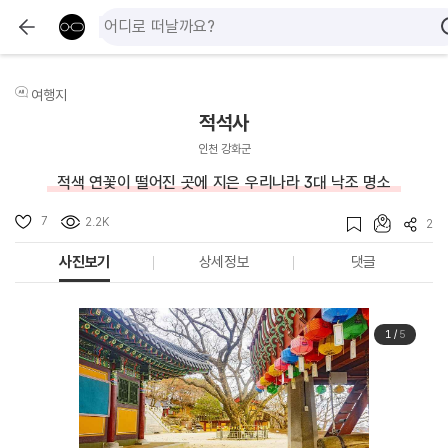
여행지
적석사
인천 강화군
적색 연꽃이 떨어진 곳에 지은 우리나라 3대 낙조 명소
7
2.2K
2
사진보기
상세정보
댓글
1
/
5