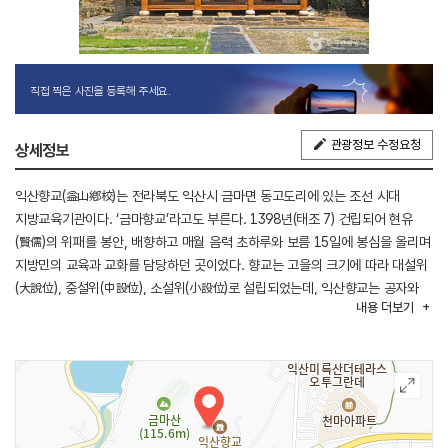
직접 찍은 사진을 등록해 주세요.
관광정보 수정요청
상세정보
익산향교(益山鄕校)는 전라북도 익산시 금마면 동고도리에 있는 조선 시대
지방교육기관이다. ‘금마향교’라고도 부른다. 1398년(태조 7) 건립되어 현유
(賢儒)의 위패를 봉안, 배향하고 매월 음력 초하루와 보름 15일에 봉심을 올리며
지방민의 교육과 교화를 담당하던 곳이었다. 향교는 고을의 크기에 따라 대설위
(大說位), 중설위(中設位), 소설위(小設位)로 설립되었는데, 익산향교는 공자와
내용
더보기
4성, 10철, 송조6현, 동국 18현 등 39위를 모신 중설위 향교로 세워졌다.