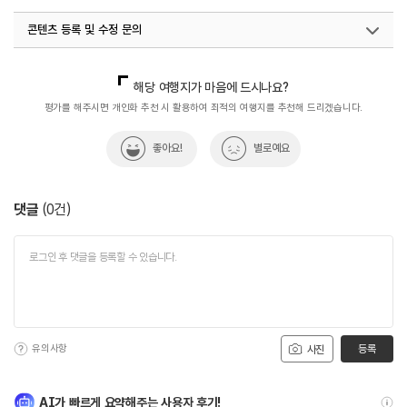
#역사속으로
#역사여행
#역사유적
#역사유적지
콘텐츠 등록 및 수정 문의
#역사이야기
#역사탐험
#연중무휴
#익산향교
#전라권
#전북특별자치도유형문화재
국내디지털마케팅팀
033-813-3500
해당 여행지가 마음에 드시나요?
평가를 해주시면 개인화 추천 시 활용하여 최적의 여행지를 추천해 드리겠습니다.
좋아요!
별로예요
댓글
(
0
건)
유의사항
등록
사진
AI가 빠르게 요약해주는 사용자 후기!