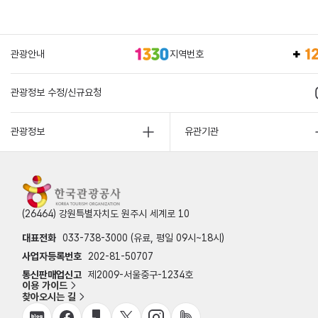
관광안내
지역번호
관광정보 수정/신규요청
관광정보
유관기관
(26464) 강원특별자치도 원주시 세계로 10
대표전화
033-738-3000 (유료, 평일 09시~18시)
사업자등록번호
202-81-50707
통신판매업신고
제2009-서울중구-1234호
이용 가이드
찾아오시는 길