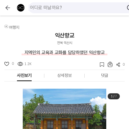
여행지
익산향교
전북 익산시
지역민의 교육과 교화를 담당하였던 익산향교
0
1.2K
0
사진보기
상세정보
댓글
1
/
7