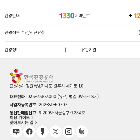
관광안내
지역번호
관광정보 수정/신규요청
관광정보
유관기관
(26464) 강원특별자치도 원주시 세계로 10
대표전화
033-738-3000 (유료, 평일 09시~18시)
사업자등록번호
202-81-50707
통신판매업신고
제2009-서울중구-1234호
이용 가이드
찾아오시는 길