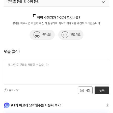
콘텐츠 등록 및 수정 문의
국내디지털마케팅팀
033-813-3500
지역콘텐츠육성팀(반려동물동반여행)
02-7299-582
해당 여행지가 마음에 드시나요?
평가를 해주시면 개인화 추천 시 활용하여 최적의 여행지를 추천해 드리겠습니다.
좋아요!
별로예요
댓글
(
0
건)
유의사항
등록
사진
AI가 빠르게 요약해주는 사용자 후기!