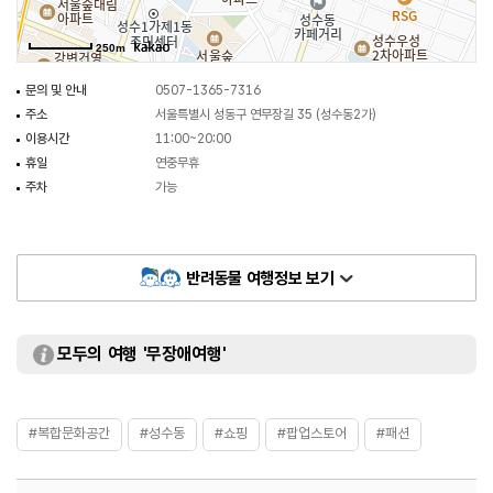
250m
문의 및 안내
0507-1365-7316
주소
서울특별시 성동구 연무장길 35 (성수동2가)
이용시간
11:00~20:00
휴일
연중무휴
주차
가능
반려동물 여행정보 보기
모두의 여행 '무장애여행'
#복합문화공간
#성수동
#쇼핑
#팝업스토어
#패션