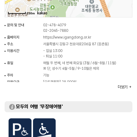
250m
문의 및 안내
02-478-4079
02-2045-7880
홈페이지
https://www.igangdong.or.kr
주소
서울특별시 강동구 천호대로206길 87 (둔촌동)
이용시간
- 입실 13:00
- 퇴실 11:00
휴일
매월 두 번째, 네 번째 화요일 (3월 / 6월~8월 / 11월)
※ 단, 성수기 4월~5월 / 9~10월은 제외
주차
가능
이용요금
[오토캠핑장] 28,000원
더보기
[가족캠핑장]
- 이팝나무 캠핑장 28,000원
- 마로니에 캠핑장 33,000원
- 청단풍 캠핑장 33,000원
모두의 여행 '무장애여행'
- 자작나무 캠핑장 33,000원
[매화나무 캠핑장] 33,000원
※ 이용요금은 변동될 수 있으므로 자세한 사항은 홈페이지
참조
주요시설
캠핑장 / 매점 / 식기세척장 / 샤워장 / 다목적 운동장 등