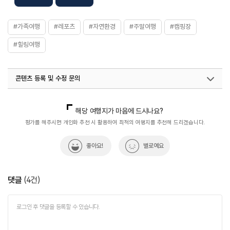
화장실
있음
#가족여행
#레포츠
#자연환경
#주말여행
#캠핑장
#힐링여행
콘텐츠 등록 및 수정 문의
국내디지털마케팅팀
033-813-3500
열린관광콘텐츠팀(열린관광-모두의여행)
033-738-3425
해당 여행지가 마음에 드시나요?
평가를 해주시면 개인화 추천 시 활용하여 최적의 여행지를 추천해 드리겠습니다.
좋아요!
별로예요
댓글
(
4
건)