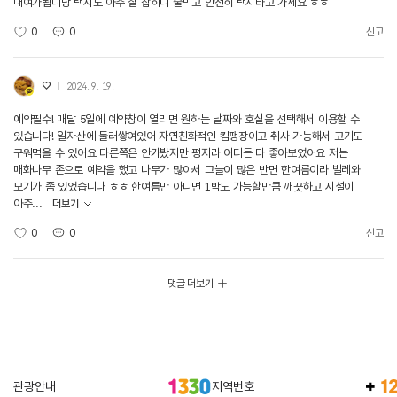
대여가됩니당 택시도 아주 잘 잡히니 술먹고 안전히 택시타고 가세요 ㅎㅎ
0
0
신고
♡
2024. 9. 19.
예약필수! 매달 5일에 예약창이 열리면 원하는 날짜와 호실을 선택해서 이용할 수
있습니다! 일자산에 둘러쌓여있어 자연친화적인 킴팽장이고 취사 가능해서 고기도
구워먹을 수 있어요 다른쪽은 안가봤지만 평지라 어디든 다 좋아보였어요 저는
매화나무 존으로 예약을 했고 나무가 많아서 그늘이 많은 반면 한여름이라 벌레와
모기가 좀 있었습니다 ㅎㅎ 한여름만 아니면 1박도 가능할만큼 깨끗하고 시설이
아주...
더보기
0
0
신고
댓글 더보기
관광안내
지역번호