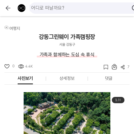
여행지
강동그린웨이 가족캠핑장
서울 강동구
가족과 함께하는 도심 속 휴식
0
4.4K
7
사진보기
상세정보
댓글
1
/
8