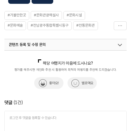
#가볼만한곳
#문화관광해설사
#문화시설
#문화예술
#전남광주통합특별시동구
#전통문화관
#창작공방
콘텐츠 등록 및 수정 문의
국내디지털마케팅팀
033-813-3500
열린관광콘텐츠팀(열린관광-모두의여행)
033-738-3425
해당 여행지가 마음에 드시나요?
평가를 해주시면 개인화 추천 시 활용하여 최적의 여행지를 추천해 드리겠습니다.
좋아요!
별로예요
댓글
(
1
건)