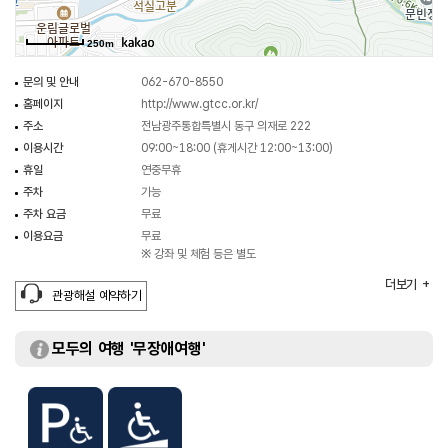
250m
문의 및 안내
062-670-8550
홈페이지
http://www.gtcc.or.kr/
주소
전남광주통합특별시 동구 의재로 222
이용시간
09:00~18:00 (휴게시간 12:00~13:00)
휴일
연중무휴
주차
가능
주차 요금
무료
이용요금
무료
※ 강좌 및 체험 등은 별도
수용인원
100명
더보기
관광해설 예약하기
주요시설
새인당 / 석서당 / 안내실 / 너덜마당 / 입석당 / 무형문화재
전수관(작품전시실) / 무형문화재 전수실
체험프로그램
토요상설공연 / 무등풍류 뎐 / 진: 소리 / 전통문화 예술강좌 /
모두의 여행 '무장애여행'
전통문화 예술체험