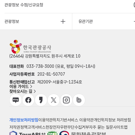
관광정보 수정/신규요청
관광정보
유관기관
(26464) 강원특별자치도 원주시 세계로 10
대표전화
033-738-3000 (유료, 평일 09시~18시)
사업자등록번호
202-81-50707
통신판매업신고
제2009-서울중구-1234호
이용 가이드
찾아오시는 길
개인정보처리방침
이용약관
위치기반서비스 이용약관
개인위치정보 처리방침
저작권정책
고객서비스헌장
전자우편무단수집거부
자주 묻는 질문
사이트맵