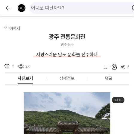
여행지
광주 전통문화관
광주 동구
자랑스러운 남도 문화를 전수하다
5
2K
5
사진보기
상세정보
댓글
1
/
10