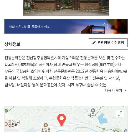
직접 찍은 사진을 등록해 주세요.
관광정보 수정요청
상세정보
전통문화관은 전남광주통합특별시의 자랑스러운 전통문화를 보존 및 전수하는
법고창신(法古創新)의 공간이자 함께 만들고 배우는 창작공방(創作工房)이다.
무등산 국립공원 초입에 위치한 전통문화관은 2012년 전통한옥 무송원(撫松院)
을 이설 및 복원해 조성하고, 무형문화유산 작품전시관과 전수실 및 서석당,
입석당, 너덜마당 등의 문화공간이 있다. 시민 누구나 즐길 수 있는
내용
더보기
주말상설공연인 토요상설공연과 무등풍류뎐, 무형문화재 대시 민 교육인
전통문화예술강좌, 내외국인 관광객 및 청소년을 위한 전통문화예술체험, 공예
및 전통음식 체험 등의 친환경적 프로그램, 그리고 무등산 문화자원을 기반으로
한 특별기획프로그램과 무등산권 활성화를 위한 10월의 무등울림 축제를
진행하고 있다. 아름답고 넉넉한 무등의 품속에서 우리의 옛것을 보고 배우며
즐길 수 있는 전통문화관이다.