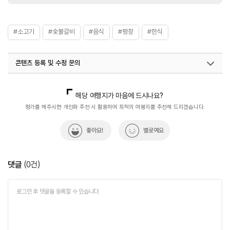
#소고기
#숯불갈비
#음식
#평창
#한식
콘텐츠 등록 및 수정 문의
국내디지털마케팅팀
033-813-3500
해당 여행지가 마음에 드시나요?
평가를 해주시면 개인화 추천 시 활용하여 최적의 여행지를 추천해 드리겠습니다.
좋아요!
별로예요
댓글
(
0
건)