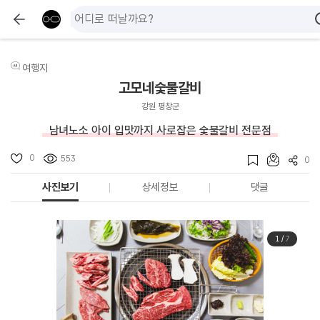
여행지
고모네숯불갈비
강원 평창군
남녀노소 아이 입맛까지 사로잡은 숯불갈비 전문점
0
553
0
사진보기
상세정보
댓글
1
/
7