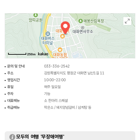
250m
문의 및 안내
033-336-2542
주소
강원특별자치도 평창군 대화면 남산1길 11
영업시간
10:00~22:00
휴일
매주 일요일
주차
가능
대표메뉴
소 한마리 스페셜
취급메뉴
작은소 / 돼지양념갈비 / 삼계탕 등
모두의 여행 '무장애여행'