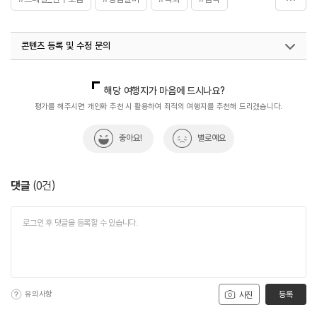
#한우구이
#한우전문점
콘텐츠 등록 및 수정 문의
국내디지털마케팅팀
033-813-3500
해당 여행지가 마음에 드시나요?
평가를 해주시면 개인화 추천 시 활용하여 최적의 여행지를 추천해 드리겠습니다.
좋아요!
별로예요
댓글
(
0
건)
유의사항
등록
사진