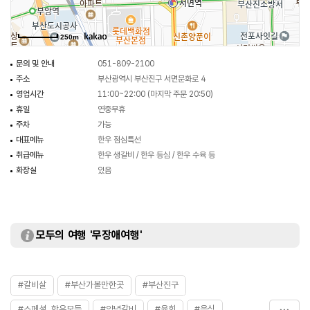
250m
문의 및 안내
051-809-2100
주소
부산광역시 부산진구 서면문화로 4
영업시간
11:00~22:00 (마지막 주문 20:50)
휴일
연중무휴
주차
가능
대표메뉴
한우 점심특선
취급메뉴
한우 생갈비 / 한우 등심 / 한우 수육 등
화장실
있음
모두의 여행 '무장애여행'
#갈비살
#부산가볼만한곳
#부산진구
#스페셜_한우모듬
#양념갈비
#육회
#음식