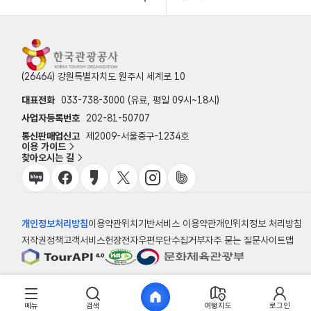
(26464) 강원특별자치도 원주시 세계로 10
대표전화
033-738-3000 (유료, 평일 09시~18시)
사업자등록번호
202-81-50707
통신판매업신고
제2009-서울중구-1234호
이용 가이드
찾아오시는 길
개인정보처리방침
이용약관
위치기반서비스 이용약관
개인위치정보 처리방침
저작권정책
고객서비스헌장
전자우편무단수집거부
자주 묻는 질문
사이트맵
© 한국관광공사
메뉴
검색
여행지도
로그인