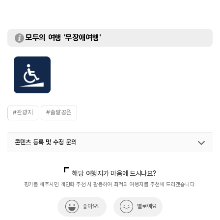
모두의 여행 '무장애여행'
#관광지
#솔밭공원
콘텐츠 등록 및 수정 문의
국내디지털마케팅팀
033-813-3500
열린관광콘텐츠팀(열린관광-모두의여행)
033-738-3425
해당 여행지가 마음에 드시나요?
평가를 해주시면 개인화 추천 시 활용하여 최적의 여행지를 추천해 드리겠습니다.
좋아요!
별로예요