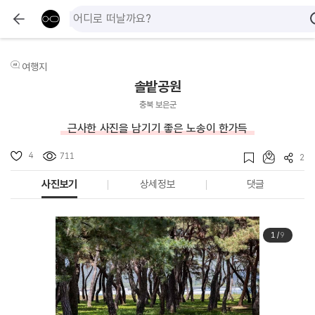
여행지
솔밭공원
충북 보은군
근사한 사진을 남기기 좋은 노송이 한가득
4
711
2
사진보기
상세정보
댓글
1
/
9