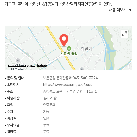
가깝고, 주변에 속리산국립공원과 속리산말티재자연휴양림이 있다.
내용
더보기
250m
문의 및 안내
보은군청 문화관광과 043-540-3394
홈페이지
https://www.boeun.go.kr/tour/
주소
충청북도 보은군 탄부면 임한리 116-1
이용시간
상시 개방
휴일
연중무휴
주차
가능
화장실
있음
주차요금
무료
입장료
무료