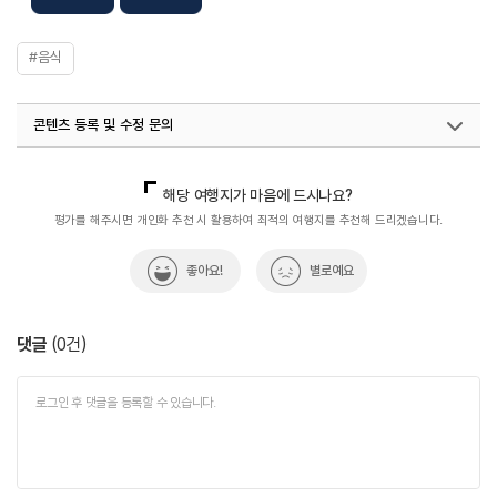
#음식
콘텐츠 등록 및 수정 문의
국내디지털마케팅팀
033-813-3500
열린관광콘텐츠팀(열린관광-모두의여행)
033-738-3425
해당 여행지가 마음에 드시나요?
평가를 해주시면 개인화 추천 시 활용하여 최적의 여행지를 추천해 드리겠습니다.
좋아요!
별로예요
댓글
(
0
건)