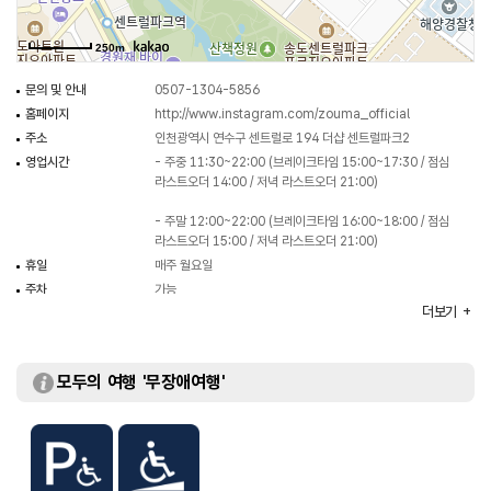
250m
문의 및 안내
0507-1304-5856
홈페이지
http://www.instagram.com/zouma_official
주소
인천광역시 연수구 센트럴로 194 더샵 센트럴파크2
영업시간
- 주중 11:30~22:00 (브레이크타임 15:00~17:30 / 점심
라스트오더 14:00 / 저녁 라스트오더 21:00)
- 주말 12:00~22:00 (브레이크타임 16:00~18:00 / 점심
라스트오더 15:00 / 저녁 라스트오더 21:00)
휴일
매주 월요일
주차
가능
더보기
대표메뉴
어란 파스타
취급메뉴
뇨끼 / 시저샐러드 / 바질페스토 봉골레 / 뽀모도로 등
화장실
남녀구분
모두의 여행 '무장애여행'