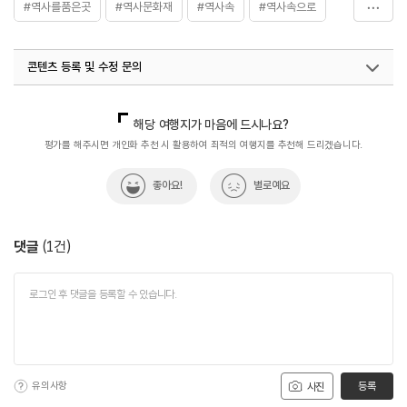
#역사를품은곳
#역사문화재
#역사속
#역사속으로
#역사여행
#역사유적
#역사유적지
#역사이야기
콘텐츠 등록 및 수정 문의
#역사탐방
#역사탐험
국내디지털마케팅팀
033-813-3500
해당 여행지가 마음에 드시나요?
평가를 해주시면 개인화 추천 시 활용하여 최적의 여행지를 추천해 드리겠습니다.
좋아요!
별로예요
댓글
(
1
건)
유의사항
등록
사진