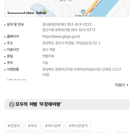
250m
문의 및 안내
경산문화관광재단 053-819-0323
경산시청 문화유산팀 053-810-5373
홈페이지
https://www.gbgs.go.kr
주소
경상북도 경산시 하양읍 가마실길2길 32-1
이용시간
상시 개방
휴일
연중무휴
주차
가능
지정현황
경상북도 문화유산자료 하양부호리금호서원 (2003.10.27
지정)
체험 프로그램
더보기
입장료
무료
모두의 여행 '무장애여행'
#관광지
#역사
#역사공부
#역사관광지