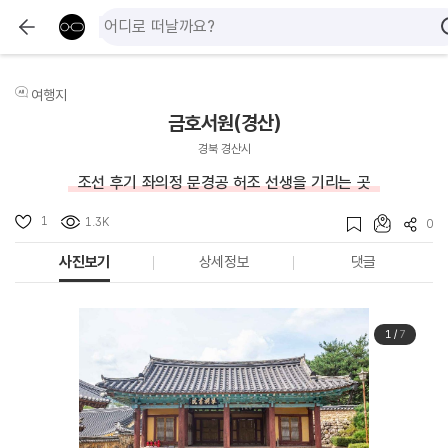
여행지
금호서원(경산)
경북 경산시
조선 후기 좌의정 문경공 허조 선생을 기리는 곳
1
1.3K
0
사진보기
상세정보
댓글
1
/
7