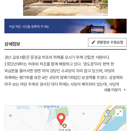
직접 찍은 사진을 등록해 주세요.
관광정보 수정요청
상세정보
경산 금호서원은 문경공 허조의 위패를 모시기 위해 건립한 서원이다.
1922년부터는 허후와 허조를 함께 배향하고 있다. ‘준도문’이라 편액 한
외삼문을 들어서면 정면 하여 강당인 수교당이 자리 잡고 있으며, 마당의
좌측에는 평기와를 얹은 4칸 규모의 맞배기와집인 성경재를 두었다. 성경재와
마주 보는 마당 우측의 경사진 대지 위에는 사당이 배치되어 있는데, 사당의
내용
더보기
주위에는 방형의 토석담을 둘러 별도의 공간을 이루게 하였으며 담의 정면에는
3칸 규모의 평대문인 내삼문을 세웠다.