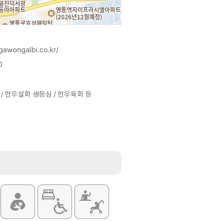
gawongalbi.co.kr/
0
/ 한우설화 생등심 / 한우육회 등