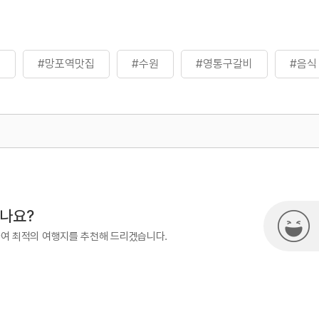
원
#망포역맛집
#수원
#영통구갈비
#음식
500
시나요?
하여 최적의 여행지를 추천해 드리겠습니다.