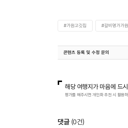
#가원고깃집
#갈비명가가
콘텐츠 등록 및 수정 문의
국내디지털마케팅팀
033-813-3
해당 여행지가 마음에 드
평가를 해주시면 개인화 추천 시 활용
댓글
(
0
건)