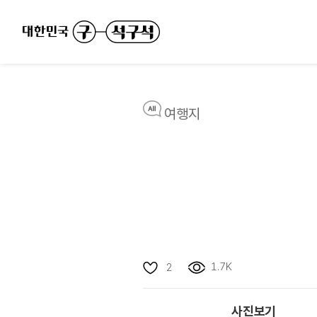
여행지
1.7K
2
사진보기