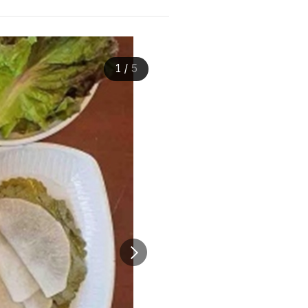
1
/
5