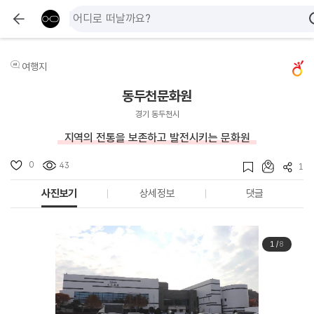
여행지
동두천문화원
경기 동두천시
지역의 전통을 보존하고 발전시키는 문화원
0
43
1
사진보기
상세정보
댓글
1
/
8