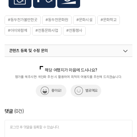
#동두천가볼만한곳
#동두천문화원
#문화시설
#문화학교
#아이와함께
#전통문화사업
#전통행사
콘텐츠 등록 및 수정 문의
국내디지털마케팅팀
033-813-3500
열린관광콘텐츠팀(열린관광-모두의여행)
033-738-3425
해당 여행지가 마음에 드시나요?
평가를 해주시면 개인화 추천 시 활용하여 최적의 여행지를 추천해 드리겠습니다.
좋아요!
별로예요
댓글
(
0
건)