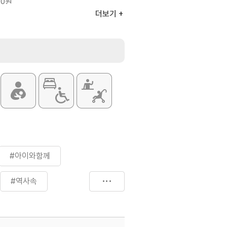
00원
00원
더보기
승 시 요금별도 (도보가능)
#아이와함께
#역사속
굴