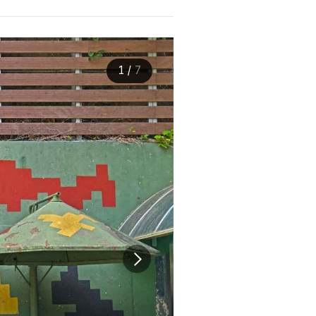
1
/
7