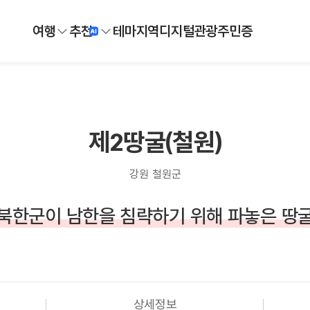
여행
추천
테마
지역
디지털
관광주민증
제2땅굴(철원)
강원 철원군
북한군이 남한을 침략하기 위해 파놓은 땅
상세정보