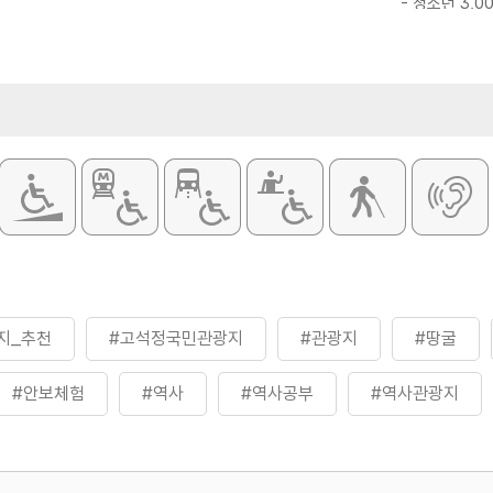
- 청소년 3,0
- 어린이 2,0
※ 모노레일 탑
지_추천
#고석정국민관광지
#관광지
#땅굴
#안보체험
#역사
#역사공부
#역사관광지
#역사이야기
#역사탐방
#역사탐험
#제2땅