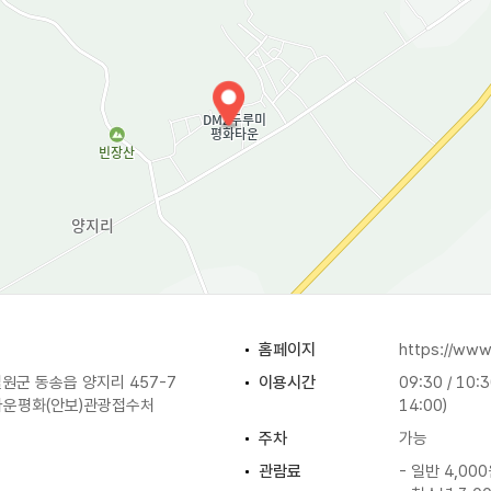
홈페이지
https://www
원군 동송읍 양지리 457-7
이용시간
09:30 / 10:
운평화(안보)관광접수처
14:00)
주차
가능
관람료
- 일반 4,00