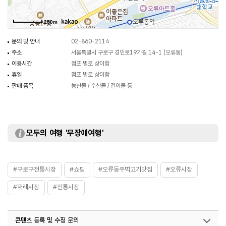
250m
문의 및 안내
02-860-2114
주소
서울특별시 구로구 경인로19가길 14-1 (오류동)
이용시간
점포 별로 상이함
휴일
점포 별로 상이함
판매 품목
농산물 / 수산물 / 건어물 등
모두의 여행 '무장애여행'
#구로구전통시장
#쇼핑
#오류동주먹고기맛집
#오류시장
#재래시장
#전통시장
콘텐츠 등록 및 수정 문의