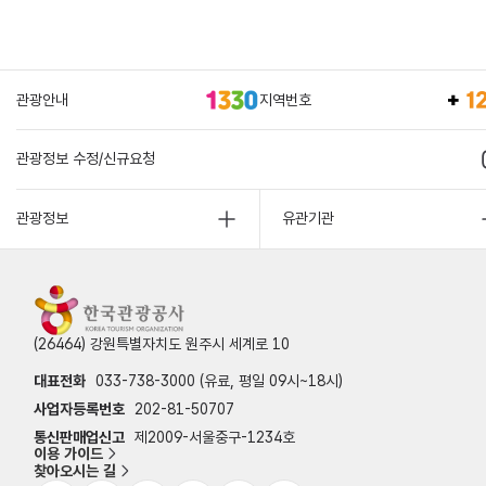
관광안내
지역번호
관광정보 수정/신규요청
관광정보
유관기관
(26464) 강원특별자치도 원주시 세계로 10
대표전화
033-738-3000 (유료, 평일 09시~18시)
사업자등록번호
202-81-50707
통신판매업신고
제2009-서울중구-1234호
이용 가이드
찾아오시는 길