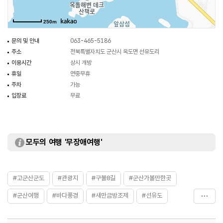
250m
문의 및 안내
063-465-5186
주소
전북특별자치도 군산시 옥도면 선유도리
이용시간
상시 개방
휴일
연중무휴
주차
가능
입장료
무료
모두의 여행 '무장애여행'
#고군산군도
#관광지
#구불8길
#군산가볼만한곳
#군산여행
#바다풍경
#새만금방조제
#선유도
#선유도해수욕장
#해안산책로