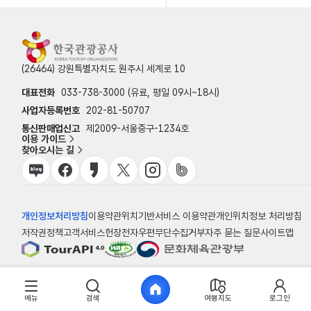
(26464) 강원특별자치도 원주시 세계로 10
대표전화
033-738-3000 (유료, 평일 09시~18시)
사업자등록번호
202-81-50707
통신판매업신고
제2009-서울중구-1234호
이용 가이드
찾아오시는 길
개인정보처리방침
이용약관
위치기반서비스 이용약관
개인위치정보 처리방침
저작권정책
고객서비스헌장
전자우편무단수집거부
자주 묻는 질문
사이트맵
© 한국관광공사
메뉴
검색
여행지도
로그인