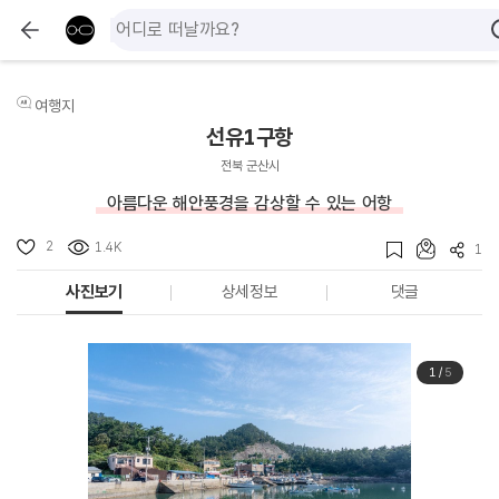
여행지
선유1구항
전북 군산시
아름다운 해안풍경을 감상할 수 있는 어항
2
1.4K
1
사진보기
상세정보
댓글
1
/
5