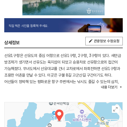
직접 찍은 사진을 등록해 주세요.
관광정보 수정요청
상세정보
선유1구항은 선유도의 중심 어항으로 선유1구항, 2구항, 3구항이 있다. 새만금
방조제가 생기면서 선유도는 육지섬이 되었고 승용차로 선유항으로의 접근이
가능해졌다. 무녀도에서 선유대교를 건너 교차로에서 좌회전하면 선유1구항과
조용한 어촌을 만날 수 있다. 이곳은 구불 8길 고군산길 구간이기도 하다.
어선들이 정박해 있는 평화로운 항구 주변에서는 낚시도 즐길 수 있는데 삼치,
내용
더보기
고등어, 주꾸미, 벵에돔, 갑오징어 등이 잡힌다. 마을에서 해안을 따라 남녀노소
편하게 산책을 할 수 있는 해안 산책로도 잘 조성되어 있으며 중간중간에 해안
바위 쪽으로 내려갈 수도 있다. 바위에 부딪히는 파도 소리와 주상절리,
기암괴석, 고군산군도 바다 풍경을 감상할 수 있다. 마을에는 바다 전망의
민박과 펜션, 마트와 식당이 있다.