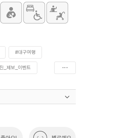
#대구여행
진_제보_이벤트
좋아요!
별로예요