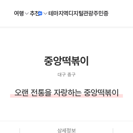
여행
추천
테마
지역
디지털
관광주민증
중앙떡볶이
대구 중구
오랜 전통을 자랑하는 중앙떡볶이
상세정보