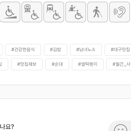
#건강한음식
#김밥
#남녀노소
#대구맛집
집
#맛집제보
#순대
#쌀떡볶이
#월간_사
500
시나요?