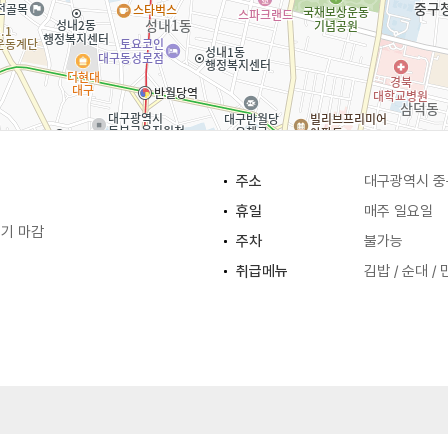
주소
대구광역시 중
휴일
매주 일요일
조기 마감
주차
불가능
취급메뉴
김밥 / 순대 /