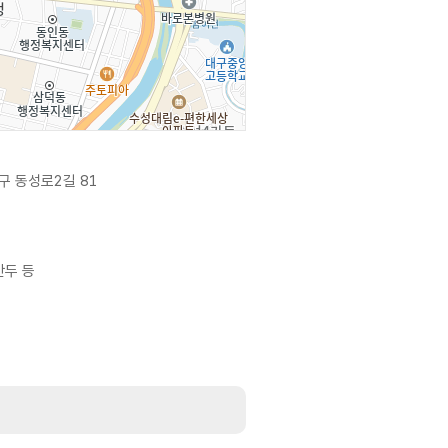
구 동성로2길 81
 만두 등