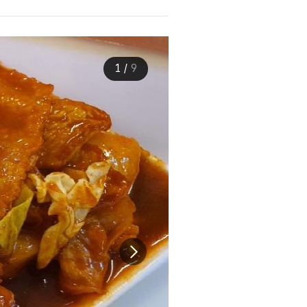
1
/
9