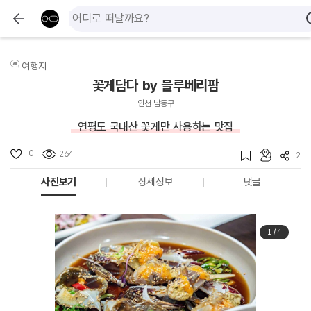
여행지
꽃게담다 by 블루베리팜
인천 남동구
연평도 국내산 꽃게만 사용하는 맛집
0
264
2
사진보기
상세정보
댓글
1
/
4