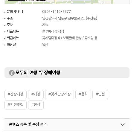
250m
문의 및 안내
0507-1415-7377
주소
인천광역시 남동구 찬우물로 21 (수산동)
주차
가능
대표메뉴
블루베리팜 정식
취급메뉴
꽃게담다정식 / 보리굴비 한상 / 꽃게탕 등
화장실
있음
모두의 여행 '무장애여행'
#간장게장
#게장
#꽃게간장게장
#음식
#인천
#인천맛집
#한식
콘텐츠 등록 및 수정 문의