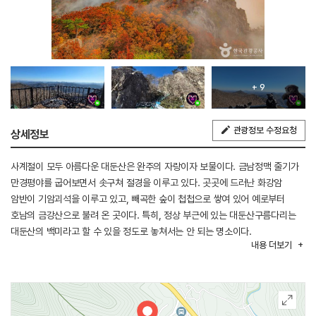
+ 9
관광정보 수정요청
상세정보
사계절이 모두 아름다운 대둔산은 완주의 자랑이자 보물이다. 금남정맥 줄기가
만경평야를 굽어보면서 솟구쳐 절경을 이루고 있다. 곳곳에 드러난 화강암
암반이 기암괴석을 이루고 있고, 빼곡한 숲이 첩첩으로 쌓여 있어 예로부터
호남의 금강산으로 불려 온 곳이다. 특히, 정상 부근에 있는 대둔산구름다리는
대둔산의 백미라고 할 수 있을 정도로 놓쳐서는 안 되는 명소이다.
내용
더보기
대둔산구름다리를 건너면 약수정이 나오고 여기서 삼선계단을 타면 왕관바위로
간다. 봉우리마다 한 폭의 산수화로 그 장관을 뽐내는 대둔산은 낙조대와
태고사, 그리고 금강폭포, 동심바위, 금강계곡, 삼선약수터, 옥계동 계곡 등 신의
조화로 이룬 만물상을 보는 듯 황홀하기만 하다. 해발 878m 우뚝 솟은 최고봉
마천대 아래로 끝없이 펼쳐진 바위 봉우리들의 자태가 수려하다. 독특한 형상의