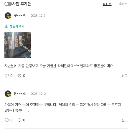
사진 후기만
최신순
추천순
젓***객
2025. 12. 9.
방문자 후기
지난달에 가을 단풍보고 오늘 겨울산 타러왔어요~^^ 언제와도 좋은산이에요
0
0
신고
장***소
2025. 12. 2.
가을에 가면 눈이 호강하는 곳입니다. 체력이 안되는 붐은 경사있눈 다리는 오르지
않는게 좋습니다.
0
0
신고