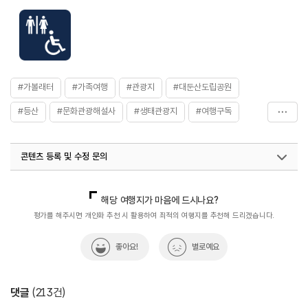
#가볼래터
#가족여행
#관광지
#대둔산도립공원
#등산
#문화관광해설사
#생태관광지
#여행구독
#자연
#자연속으로
#자연여행
#자연좋은곳
콘텐츠 등록 및 수정 문의
#자연풍경
#자연환경
#전라권
#전망좋은곳
#전북대둔산도립공원
국내디지털마케팅팀
033-813-3500
열린관광콘텐츠팀(열린관광-모두의여행)
033-738-3425
해당 여행지가 마음에 드시나요?
평가를 해주시면 개인화 추천 시 활용하여 최적의 여행지를 추천해 드리겠습니다.
좋아요!
별로예요
댓글
(
213
건)