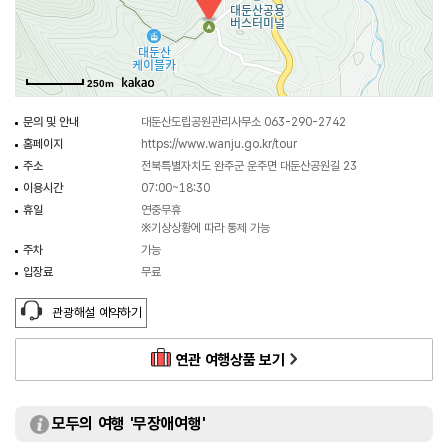
기암괴석들은 잘 다듬어진 조각품이다. 분재의 군락이다. 차라리 수석의 보고다.
눈 가는 곳 어디든 아름답고 웅장하다.
250m
문의 및 안내
대둔산도립공원관리사무소 063-290-2742
홈페이지
https://www.wanju.go.kr/tour
주소
전북특별자치도 완주군 운주면 대둔산공원길 23
이용시간
07:00~18:30
휴일
연중무휴
※기상상황에 따라 통제 가능
주차
가능
입장료
무료
관광해설 예약하기
연관 여행상품 보기
모두의 여행 '무장애여행'