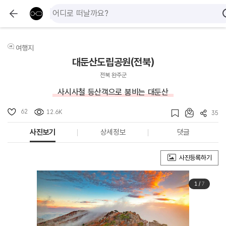
여행지
대둔산도립공원(전북)
전북 완주군
사시사철 등산객으로 붐비는 대둔산
62
12.6K
35
사진보기
상세정보
댓글
사진등록하기
1
/
7