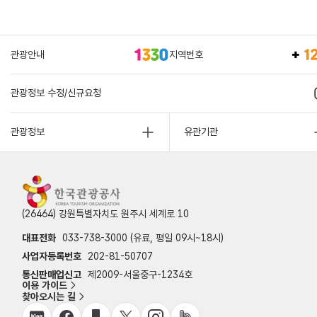
관광안내
지역번호
관광정보 수정/신규요청
관광정보
유관기관
(26464) 강원특별자치도 원주시 세계로 10
대표전화
033-738-3000 (유료, 평일 09시~18시)
사업자등록번호
202-81-50707
통신판매업신고
제2009-서울중구-1234호
이용 가이드
찾아오시는 길