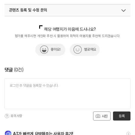
[글램핑장]
- 성수기 160,000원
콘텐츠 등록 및 수정 문의
- 준성수기 130,0000원
- 비수기 110,000원
국내디지털마케팅팀
033-813-3500
- 추가요금 1인당 10,000원(단, 24개월 미만 제외) ※
자세한 사항은 홈페이지 참조 또는 전화 문의
해당 여행지가 마음에 드시나요?
화장실
있음
평가를 해주시면 개인화 추천 시 활용하여 최적의 여행지를 추천해 드리겠습니다.
좋아요!
별로예요
댓글
(
0
건)
유의사항
등록
사진
AI가 빠르게 요약해주는 사용자 후기!