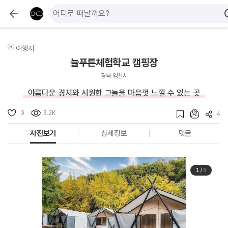
여행지
늘푸른체험학교 캠핑장
경북 영천시
아름다운 경치와 시원한 그늘을 마음껏 느낄 수 있는 곳
3
3.2K
4
사진보기
상세정보
댓글
1
/
5