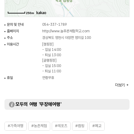
250m
문의 및 안내
054-337-1789
홈페이지
http://www.늘푸른체험학교.com
주소
경상북도 영천시 대창면 영지길 100
이용시간
[캠핑장]
- 입실 14:00
- 퇴실 13:00
[글램핑장]
- 입실 15:00
- 퇴실 11:00
휴일
연중무휴
주차
가능
더보기
주차 요금
무료 (1대만 무료)
이용요금
[캠핑장]
- 캠핑장 50,000원
모두의 여행 '무장애여행'
- 캠핑카(카라반 등) 1박당 5,000원
- 2박 이상 사용 시 1박당 45,000원
- 기준인원 초과 동반 및 방문 시 1인 1일 10,000원
- 차량 초과 시 1대당 5,000원
#가족여행
#농촌체험
#레포츠
#캠핑
#폐교