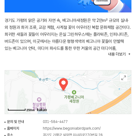
경기도 가평의 맑은 공기와 자연 속, 베고니아새정원은 약 2만㎡ 규모의 실내·
외 정원과 희귀 조류, 교감 체험, 사계절 꽃이 어우러진 복합 문화체험 공간이다.
희귀한 새들과 꽃들이 어우러지는 온실 그린하우스에는 플라워존, 인피니티존,
버드존이 있으며, 이곳에서는 아름다운 형형색색의 베고니아 꽃들이 만발해
있는 베고니아 언덕, 미디어 파사드를 통한 무한 거울의 공간 미디어룸,
내용
더보기
등나무와 수국이 화려하게 맞이하는 최고의 포토존 꽃들의 향연, 미러룸이 있다.
버드존에서는 자유롭게 활강하는 희귀 조류를 만나볼 수 있으며, 앵무새들에게
먹이 주기 체험도 가능하다.
실내 온실뿐만 아니라 야외에의 3가지 테마의 주제정원은 사계절 각기 다른
개화 식물들의 매력을 볼 수 있는 앞뜰 정원과 알파카와 보어 염소와 친해질 수
있는 신비 정원, 물의 정원으로 조성되어 있다.
250m
문의 및 안내
031-584-4477
홈페이지
https://www.begoniabirdpark.com/
주소
경기도 가평군 설악면 미사리로270번길 28