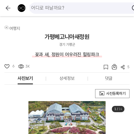
여행지
가평베고니아새정원
경기 가평군
꽃과 새, 정원이 어우러진 힐링파크
6
3K
5
사진보기
상세정보
댓글
사진등록하기
1
/
14