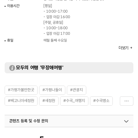
이용시간
[평일]
- 10:00~17:00
- 입장 마감 16:00
[주말, 공휴일]
- 10:00~18:00
- 입장 마감 17:00
휴일
매월 둘째 수요일
주차
가능 (약 300대)
더보기
체험 프로그램
썬코뉴어 먹이 체험 / 포유류 먹이 체험 / 올빼미 교감체험 /
시클리드 먹이체험 / 다양한 생태 설명회 등
체험가능 연령
만 6세 이상 (단, 만 6세 이하는 부모님 동반하에 체험 가능)
모두의 여행 '무장애여행'
화장실
있음
주차요금
무료
입장료
- 대인(만 13세~성인) 30,000원
#가평가볼만한곳
#가평나들이
#관광지
- 소인(36개월 이상~만 12세) 21,000원
※ 영유아(36개월 미만) 무료 / 자세한 요금 정보와 시즌
#베고니아새정원
#새정원
#수국_여행지
#수국명소
할인가는 홈페이지 참조
#이색명소
#이색체험
#정원
콘텐츠 등록 및 수정 문의
국내디지털마케팅팀
033-813-3500