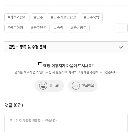
#가족과함께
#공주
#공주가볼만한곳
#공주숙박
#공주여행
#공주펜션
#숙박
#충남공주
#충남공주가볼만한곳
#펜션
콘텐츠 등록 및 수정 문의
국내디지털마케팅팀
033-813-3500
해당 여행지가 마음에 드시나요?
평가를 해주시면 개인화 추천 시 활용하여 최적의 여행지를 추천해 드리겠습니다.
좋아요!
별로예요
댓글
(
0
건)