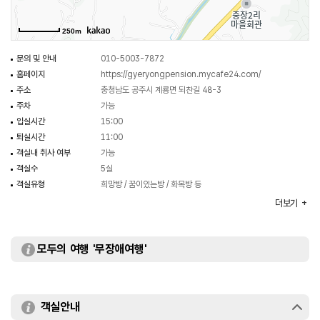
250m
문의 및 안내
010-5003-7872
홈페이지
https://gyeryongpension.mycafe24.com/
주소
충청남도 공주시 계룡면 되찬길 48-3
주차
가능
입실시간
15:00
퇴실시간
11:00
객실내 취사 여부
가능
객실수
5실
객실유형
희망방 / 꿈이있는방 / 화목방 등
부대시설
바비큐장
더보기
모두의 여행 '무장애여행'
객실안내