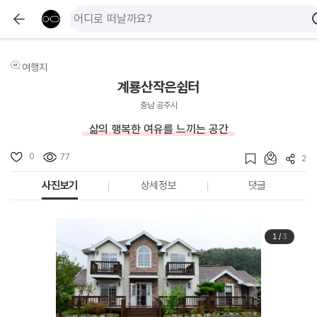
여행지
계룡산작은쉼터
충남 공주시
삶의 행복한 여유를 느끼는 공간
0
77
2
사진보기
상세정보
댓글
1
/
3