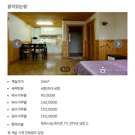
꿈이있는방
1
/
2
객실크기
36m²
숙박인원
4명(최대 4명)
비수기주중
90,000원
비수기주말
140,000원
성수기주중
150,000원
성수기주말
150,000원
목욕시설,에어콘,TV,인터넷,냉장고
편의시설
※ 객실 가격 전화문의 요망