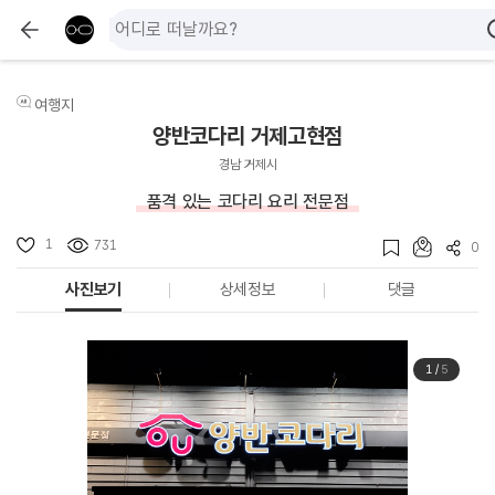
여행지
양반코다리 거제고현점
경남 거제시
품격 있는 코다리 요리 전문점
1
731
0
사진보기
상세정보
댓글
1
/
5