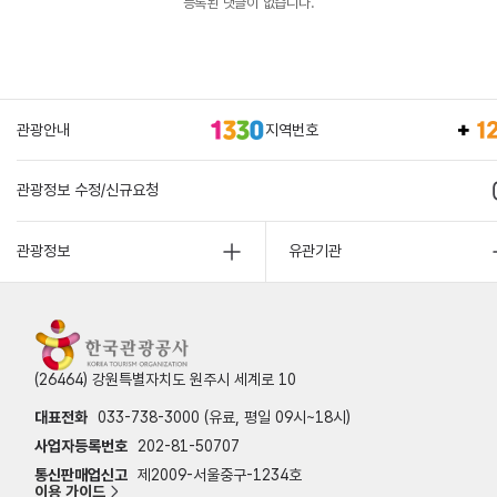
등록된 댓글이 없습니다.
관광안내
지역번호
관광정보 수정/신규요청
관광정보
유관기관
(26464) 강원특별자치도 원주시 세계로 10
대표전화
033-738-3000 (유료, 평일 09시~18시)
사업자등록번호
202-81-50707
통신판매업신고
제2009-서울중구-1234호
이용 가이드