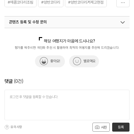
#매콤코다리조림
#양반코다리
#양반코다리거제고현점
#음식
콘텐츠 등록 및 수정 문의
국내디지털마케팅팀
033-813-3500
해당 여행지가 마음에 드시나요?
평가를 해주시면 개인화 추천 시 활용하여 최적의 여행지를 추천해 드리겠습니다.
좋아요!
별로예요
댓글
(
0
건)
유의사항
등록
사진