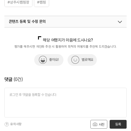
#상주시캠핑장
#캠핑
콘텐츠 등록 및 수정 문의
국내디지털마케팅팀
033-813-3500
해당 여행지가 마음에 드시나요?
평가를 해주시면 개인화 추천 시 활용하여 최적의 여행지를 추천해 드리겠습니다.
좋아요!
별로예요
댓글
(
0
건)
유의사항
등록
사진