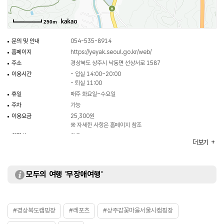
부대시설이 있다. 향후 2층 공간에 세미나실과 박물관을 설치할 예정이다.
250m
문의 및 안내
054-535-8914
홈페이지
https://yeyak.seoul.go.kr/web/
주소
경상북도 상주시 낙동면 선상서로 1587
이용시간
- 입실 14:00~20:00
- 퇴실 11:00
휴일
매주 화요일~수요일
주차
가능
이용요금
25,300원
※ 자세한 사항은 홈페이지 참조
화장실
있음
더보기
모두의 여행 '무장애여행'
#경상북도캠핑장
#레포츠
#상주감꽃마을서울시캠핑장