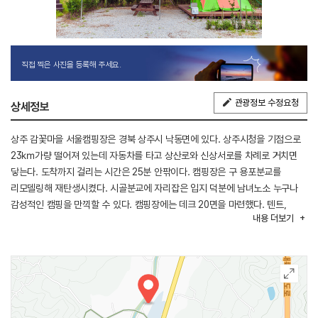
직접 찍은 사진을 등록해 주세요.
관광정보 수정요청
상세정보
상주 감꽃마을 서울캠핑장은 경북 상주시 낙동면에 있다. 상주시청을 기점으로
23㎞가량 떨어져 있는데 자동차를 타고 상산로와 신상서로를 차례로 거치면
닿는다. 도착까지 걸리는 시간은 25분 안팎이다. 캠핑장은 구 용포분교를
리모델링해 재탄생시켰다. 시골분교에 자리잡은 입지 덕분에 남녀노소 누구나
감성적인 캠핑을 만끽할 수 있다. 캠핑장에는 데크 20면을 마련했다. 텐트,
내용
더보기
화로대, 피크닉 테이블을 제공하므로 캠퍼는 이외의 장비만 챙기면 된다. 단,
타프 설치는 가능하지만 타프 스크린은 설치할 수 없다. 1사이트 당 4인이
이용할 수 있으며 세 자녀 이상 이용료 감면 대상자에 한해 5인까지 입장
가능하다. 연박은 최대 2박까지만 허용한다. 매주 화요일과 수요일은
휴장하지만 성수기, 공휴일이 끼었을 경우 단체 예약 시 개장한다. 옛 교실로
쓰던 공간에는 관리소를 비롯해 탁구장, 당구장, 바둑 시설, 북 카페 등의