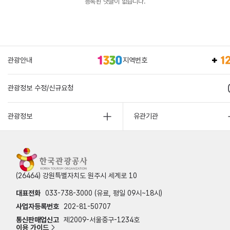
등록된 댓글이 없습니다.
관광안내
지역번호
관광정보 수정/신규요청
관광정보
유관기관
(26464) 강원특별자치도 원주시 세계로 10
대표전화
033-738-3000 (유료, 평일 09시~18시)
사업자등록번호
202-81-50707
통신판매업신고
제2009-서울중구-1234호
이용 가이드