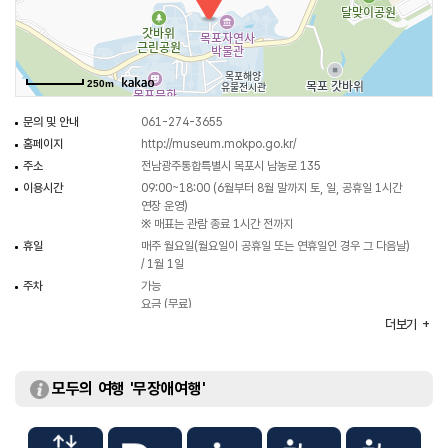
압해도를 연결하는 압해대교 건설 현장 주변 지표 지질 조사 과정에서 발굴된
화석으로 세계적으로 그 산출지가 희귀하며 국내 최초 육식공룡알둥지화석이다.
문예역사관에는 살아있는 미술관 운림산방 4대의 작품실과 수석전시실 등
250m
다양한 지역 문화와 역사를 살펴볼 수 있고, 전남광주통합특별시 지역의 도자기
산업부터 첨단세라믹 산업분야의 발전사를 체험하고 느낄 수 있는
문의 및 안내
061-274-3655
생활도자박물관과 2013년 2월 5일 우리나라 최초로 개관한
홈페이지
http://museum.mokpo.go.kr/
어린이바다과학관도 함께 운영하고 있다.
주소
전남광주통합특별시 목포시 남농로 135
이용시간
09:00~18:00 (6월부터 8월 말까지 토, 일, 공휴일 1시간
연장 운영)
※ 매표는 관람 종료 1시간 전까지
휴일
매주 월요일(월요일이 공휴일 또는 연휴일인 경우 그 다음날)
/ 1월 1일
주차
가능
요금 (무료)
더보기
주차 요금
무료
이용요금
[개인]
- 어른 3,000원 / 청소년, 군경 2,000원 / 초등학생
1,000원 / 유치원생 500원
모두의 여행 '무장애여행'
[단체] 20인 이상
- 어른 2,500원 / 청소년, 군경 1,500원 / 초등학생 700원 /