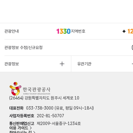
관광안내
지역번호
관광정보 수정/신규요청
관광정보
유관기관
(26464) 강원특별자치도 원주시 세계로 10
대표전화
033-738-3000 (유료, 평일 09시~18시)
사업자등록번호
202-81-50707
통신판매업신고
제2009-서울중구-1234호
이용 가이드
찾아오시는 길