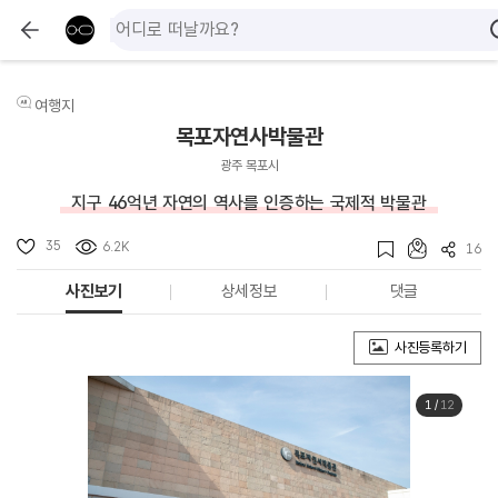
여행지
목포자연사박물관
광주 목포시
지구 46억년 자연의 역사를 인증하는 국제적 박물관
35
6.2K
16
사진보기
상세정보
댓글
사진등록하기
1
/
12