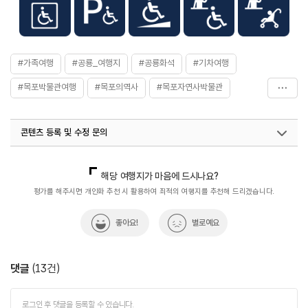
유치원생 500원
[목포시에 거주하는 주민] 신분증 제시
- 50% 할인 / 초등학생, 유치원생 무료
#가족여행
#공룡_여행지
#공룡화석
#기차여행
[4D 입체 영상관람]
- 2,000원/1인당 (4세미만, 임산부 입장불가)
#목포박물관여행
#목포의역사
#목포자연사박물관
※ 무료관람 : 65세 이상, 국가유공자, 독립유공자,
5.18민주유공자, 장애인 및 동행보호자 1인
#문화시설
#박물관
#실내여행지
#아이와함께
수용인원
자연사 교실 수강생 16명
콘텐츠 등록 및 수정 문의
규모
부지면적 29,223㎡ / 건축연면적 9,166㎡ / 자연사관
#육식공룡알둥지화석
#전남광주통합특별시_여행
6,611㎡ / 문예역사관 2,555㎡
#전라권
#전시관
#지구의역사
#체험학습
국내디지털마케팅팀
033-813-3500
할인 정보
자연사박물관 입장권 1장으로 자연사관, 문예역사관,
열린관광콘텐츠팀(열린관광-모두의여행)
033-738-3425
생활도자박물관 전체 관람 가능
해당 여행지가 마음에 드시나요?
#친구와함께
#한국의공룡
관광복지센터(안심여행)
033-738-3551
주요시설
자연사관, 문예역사관
평가를 해주시면 개인화 추천 시 활용하여 최적의 여행지를 추천해 드리겠습니다.
화장실
남녀 구분
체험프로그램
[자연사교실 수강생 모집]
좋아요!
별로예요
- 장기 / 단기 수강료 : 77,000원~88,000원 / 10,000원
※ 자세한 내용은 홈페이지 참조
댓글
(
13
건)