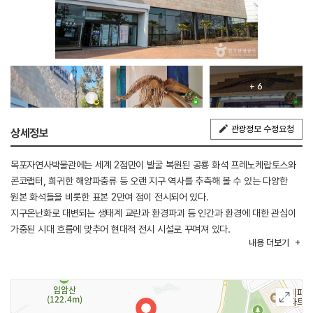
+ 6
관광정보 수정요청
상세정보
목포자연사박물관에는 세계 2점만이 발굴 복원된 공룡 화석 프레노케랍토스와
콘코랩터, 희귀한 해양파충류 등 오랜 지구 역사를 추측해 볼 수 있는 다양한
원본 화석들을 비롯한 표본 2만여 점이 전시되어 있다.
지구온난화로 대변되는 생태계 교란과 환경파괴 등 인간과 환경에 대한 관심이
가중된 시대 흐름에 맞추어 현대적 전시 시설로 꾸며져 있다.
내용
더보기
지구 46억 년 자연의 역사를 인증하는 공룡 화석, 광물, 곤충식물, 조류, 포유류,
어류, 해양생물 등 세계적 희귀자료와 서남권의 역사와 문화를 대표할 수 있는
자료를 수집 전시하여 국제적 박물관으로 발전하고 있다.
특히, 2012년 6월 27일 천연기념물 국가지정문화재로 등록된
‘육식공룡알둥지화석’ 원본을 전시하고 있다. 본 화석은 2009년 목포와 신안군