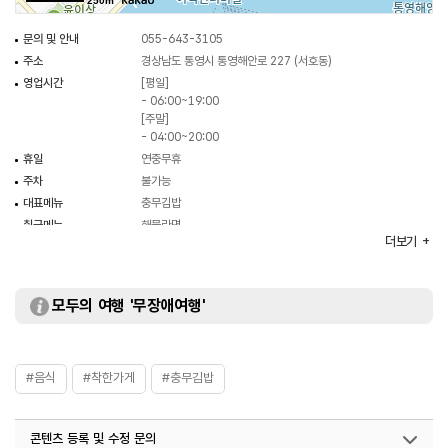
250m
문의 및 안내
055-643-3105
주소
경상남도 통영시 통영해안로 227 (서호동)
영업시간
[평일]
- 06:00~19:00
[주말]
- 04:00~20:00
휴일
연중무휴
주차
불가능
대표메뉴
충무김밥
취급메뉴
해물라면
더보기
모두의 여행 '무장애여행'
#음식
#착한가게
#충무김밥
콘텐츠 등록 및 수정 문의