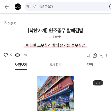
여행지
[착한가게] 원조충무 할매김밥
경남 통영시
매콤한 초무침과 함께 즐기는 충무김밥
0
1.6K
1
사진보기
상세정보
댓글
1
/
5