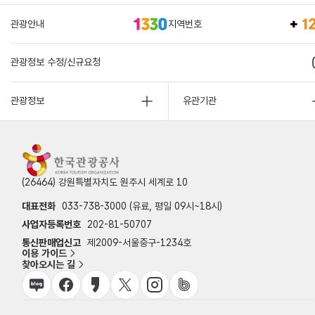
관광안내
지역번호
관광정보 수정/신규요청
관광정보
유관기관
(26464) 강원특별자치도 원주시 세계로 10
대표전화
033-738-3000 (유료, 평일 09시~18시)
사업자등록번호
202-81-50707
통신판매업신고
제2009-서울중구-1234호
이용 가이드
찾아오시는 길