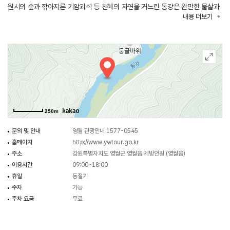
원시의 숲과 깎아지른 기암괴석 등 천혜의 자연을 거느린 동강은 완만한 물살과
내용
더보기
급류를 모두 갖추고 있다. 온몸의 힘을 모아 물살을 헤치며 노를 저어야 하기에
전신운동의 효과가 크고 잔잔한 물살과 급류가 적절히 혼재해 있어 짜릿한
스릴이 있는 래프팅의 참맛을 느낄 수 있다.
250m
문의 및 안내
영월 관광안내 1577-0545
홈페이지
http://www.ywtour.go.kr
주소
강원특별자치도 영월군 영월읍 제방안길 (영월읍)
이용시간
09:00~18:00
휴일
동절기
주차
가능
주차 요금
무료