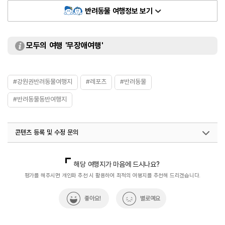
반려동물 여행정보 보기
모두의 여행 '무장애여행'
#강원권반려동물여행지
#레포츠
#반려동물
#반려동물동반여행지
콘텐츠 등록 및 수정 문의
국내디지털마케팅팀
033-813-3500
지역콘텐츠육성팀(반려동물동반여행)
02-7299-582
해당 여행지가 마음에 드시나요?
평가를 해주시면 개인화 추천 시 활용하여 최적의 여행지를 추천해 드리겠습니다.
좋아요!
별로예요