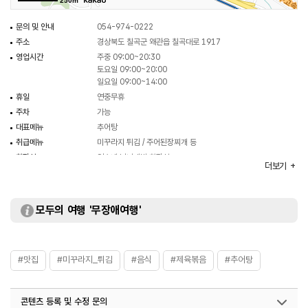
250m
문의 및 안내
054-974-0222
주소
경상북도 칠곡군 왜관읍 칠곡대로 1917
영업시간
주중 09:00~20:30
토요일 09:00~20:00
일요일 09:00~14:00
휴일
연중무휴
주차
가능
대표메뉴
추어탕
취급메뉴
미꾸라지 튀김 / 주어된장찌개 등
화장실
업소내 남녀개별 화장실
더보기
모두의 여행 '무장애여행'
#맛집
#미꾸라지_튀김
#음식
#제육볶음
#추어탕
콘텐츠 등록 및 수정 문의