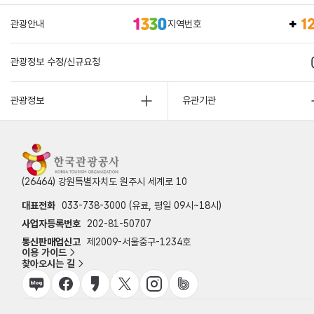
관광안내
지역번호
관광정보 수정/신규요청
관광정보
유관기관
(26464) 강원특별자치도 원주시 세계로 10
대표전화
033-738-3000 (유료, 평일 09시~18시)
사업자등록번호
202-81-50707
통신판매업신고
제2009-서울중구-1234호
이용 가이드
찾아오시는 길