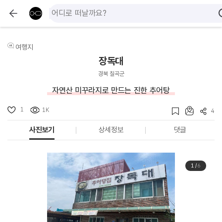
여행지
장독대
경북 칠곡군
자연산 미꾸라지로 만드는 진한 추어탕
1
1K
4
사진보기
상세정보
댓글
1
/
6