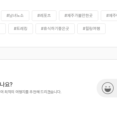
#남녀노소
#레포츠
#제주가볼만한곳
#제주
스
#트레킹
#휴식하기좋은곳
#힐링여행
500
시나요?
하여 최적의 여행지를 추천해 드리겠습니다.