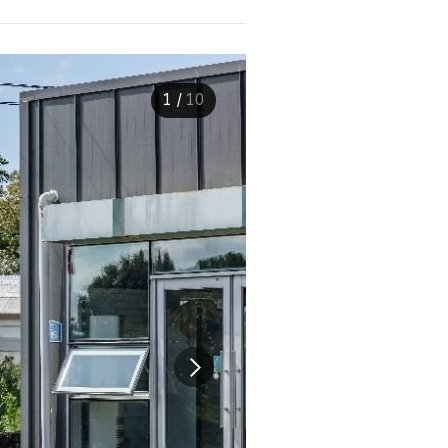
1
/
10