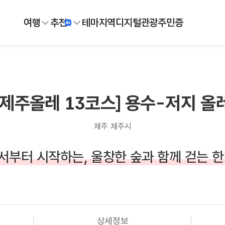
여행
추천
테마
지역
디지털
관광주민증
[제주올레 13코스] 용수-저지 올
제주 제주시
서부터 시작하는, 울창한 숲과 함께 걷는 한
상세정보