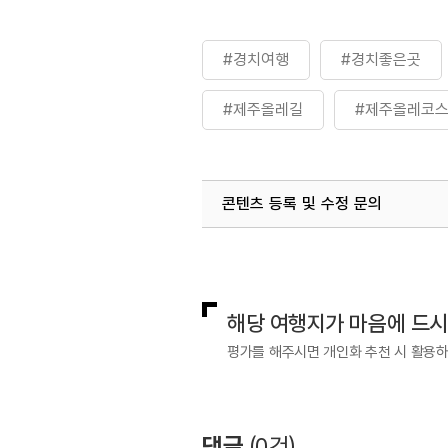
#경치여행
#경치좋은곳
#제주올레길
#제주올레코
콘텐츠 등록 및 수정 문의
국내디지털마케팅팀
033-813-3
해당 여행지가 마음에 드
평가를 해주시면 개인화 추천 시 활용
댓글
(
0
건)