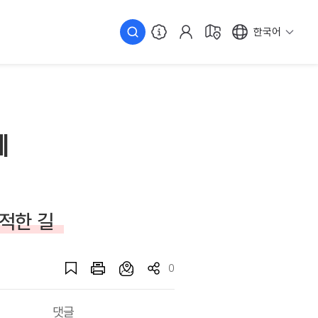
한국어
레
적한 길
0
댓글