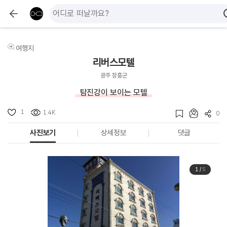
여행지
리버스모텔
광주 장흥군
탐진강이 보이는 모텔
1
1.4K
0
사진보기
상세정보
댓글
1
/
5