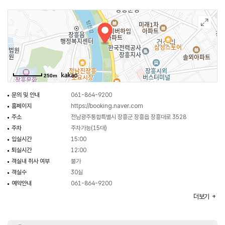
250m
문의 및 안내
061-864-9200
홈페이지
https://booking.naver.com
주소
전남광주통합특별시 장흥군 장흥읍 장흥대로 3528
주차
주차가능(15대)
입실시간
15:00
퇴실시간
12:00
객실내 취사 여부
불가
객실수
30실
예약안내
061-864-9200
예약안내 홈페이지
https://booking.naver.com
더보기
객실유형
일반실, 특실