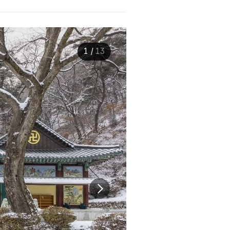
1
/
13