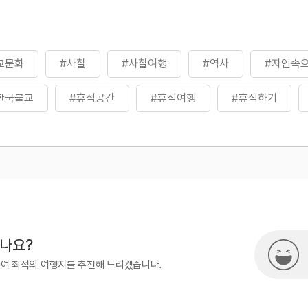
교문화
#사찰
#사찰여행
#역사
#자연속
한국불교
#휴식공간
#휴식여행
#휴식하기
500
시나요?
하여 최적의 여행지를 추천해 드리겠습니다.