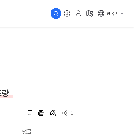
한국어
도량
1
댓글