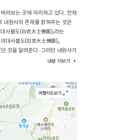
 바라보는 곳에 자리하고 있다. 언제
로 내원사의 존재를 밝혀주는 것은
백의대사불도(白衣大士佛圖)」라는
백의대사불도(白衣大士佛圖)」
던 것을 알려준다. 그러던 내원사가
 절로 느껴진다. 오늘도 무상함
내용
더보기
는 사찰의 흥망성쇠를 잊은 듯