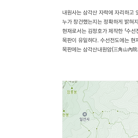
내원사는 삼각산 자락에 자리하고 있
누가 창건했는지는 정확하게 밝혀지
현재로서는 김정호가 제작한 「수선전
목판이 유일하다. 수선전도에는 현재
목판에는 삼각산내원암(三角山內院庵
언제 어떠한 이유로 역사 속으로 사
속에 범종루 아래 길게 이어진 이끼
말없이 흐르고 있다.
출처 : 내원사