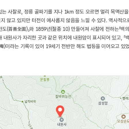
는 사찰로, 정릉 골짜기를 지나 1㎞ 정도 오르면 멀리 목멱산을
지 않고 있지만 터전이 예사롭지 않음을 느낄 수 있다. 역사적으
도(首善全圖)」와 1859년(철종 10) 만들어져 사찰에 전하는「
 내원사가 자리한 곳과 같은 위치에 내원암이 표시되어 있고, 「
)이라는 기록이 있어 19세기 전반만 해도 법등을 이어오고 있었
라져 버렸는지 의문이 아닐 수 없다. 그래서 더욱 세월의 무상함이
 낀 석축에서는 세월의 흔적이 배어나고, 바위틈에서 솟는 감로수