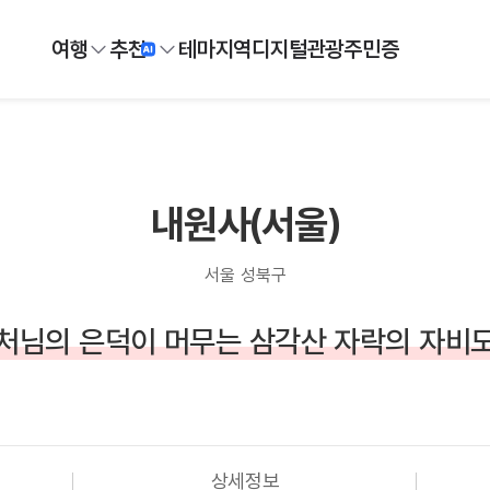
여행
추천
테마
지역
디지털
관광주민증
내원사(서울)
서울 성북구
처님의 은덕이 머무는 삼각산 자락의 자비
상세정보