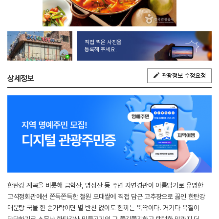
직접 찍은 사진을
등록해 주세요.
관광정보 수정요청
상세정보
한탄강 계곡을 비롯해 금학산, 명성산 등 주변 자연경관이 아름답기로 유명한
고석정회관에선 쫀득쫀득한 철원 오대쌀에 직접 담근 고추장으로 끓인 한탄강
매운탕 국물 한 숟가락이면 별 반찬 없이도 한끼는 뚝딱이다. 거기다 육질이