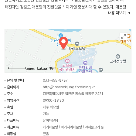
단단하기로 소문난 한탄강산 민물고기의 그 쫄깃쫄깃하고 탱탱한 맛까지 더
해진다면 강원도 매운탕의 진한맛을 느끼기엔 충분하다 할 수 있겠다. 매운탕
내용
더보기
즐기는 사람이라면 꼭 한번 들려봐야 할 곳이다.
, NGII
250m
문의 및 안내
033-455-8787
홈페이지
http://goseockjung.fordining.kr
주소
강원특별자치도 철원군 동송읍 창동로 2421
영업시간
09:00~19:20
휴일
매주 화요일
주차
가능
대표메뉴
잡어매운탕
취급메뉴
메기매운탕 / 빠가사리매운탕 / 야채불고기 등
화장실
있음