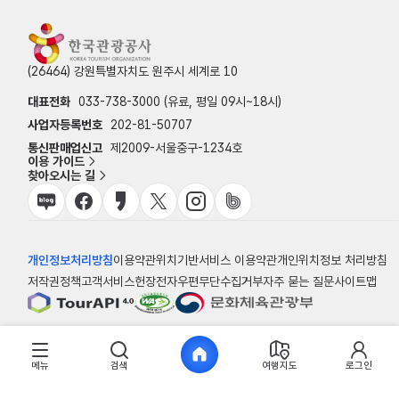
(26464) 강원특별자치도 원주시 세계로 10
대표전화
033-738-3000 (유료, 평일 09시~18시)
사업자등록번호
202-81-50707
통신판매업신고
제2009-서울중구-1234호
이용 가이드
찾아오시는 길
개인정보처리방침
이용약관
위치기반서비스 이용약관
개인위치정보 처리방침
저작권정책
고객서비스헌장
전자우편무단수집거부
자주 묻는 질문
사이트맵
© 한국관광공사
메뉴
검색
여행지도
로그인