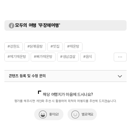
모두의 여행 '무장애여행'
#강원도
#닭볶음탕
#맛집
#매운탕
#메기매운탕
#빠가매운탕
#생삼겹살
#음식
#잡어매운탕
#철원군
#한식
#한식맛집
콘텐츠 등록 및 수정 문의
국내디지털마케팅팀
033-813-3500
해당 여행지가 마음에 드시나요?
평가를 해주시면 개인화 추천 시 활용하여 최적의 여행지를 추천해 드리겠습니다.
좋아요!
별로예요