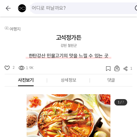
여행지
고석정가든
강원 철원군
한탄강산 민물고기의 맛을 느낄 수 있는 곳
2
1.9K
1
사진보기
상세정보
댓글
1
/
7