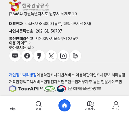
(26464) 강원특별자치도 원주시 세계로 10
대표전화
033-738-3000 (유료, 평일 09시~18시)
사업자등록번호
202-81-50707
통신판매업신고
제2009-서울중구-1234호
이용 가이드
찾아오시는 길
개인정보처리방침
이용약관
위치기반서비스 이용약관
개인위치정보 처리방침
저작권정책
고객서비스헌장
전자우편무단수집거부
자주 묻는 질문
사이트맵
© 한국관광공사
메뉴
검색
여행지도
로그인