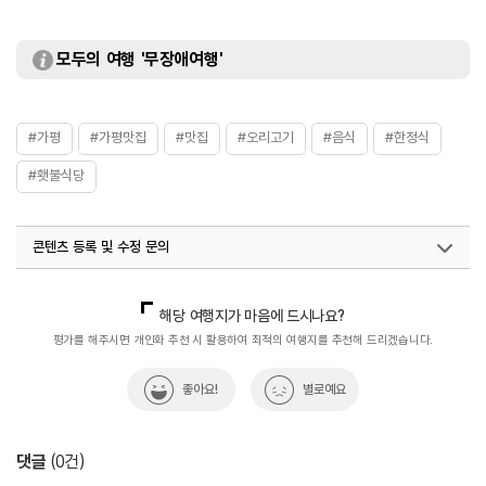
모두의 여행 '무장애여행'
#가평
#가평맛집
#맛집
#오리고기
#음식
#한정식
#횃불식당
콘텐츠 등록 및 수정 문의
국내디지털마케팅팀
033-813-3500
해당 여행지가 마음에 드시나요?
평가를 해주시면 개인화 추천 시 활용하여 최적의 여행지를 추천해 드리겠습니다.
좋아요!
별로예요
댓글
(
0
건)