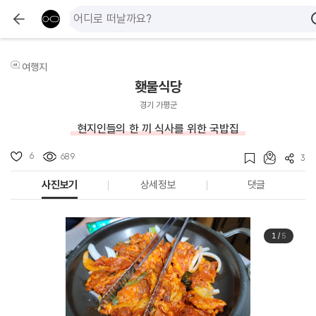
여행지
횃불식당
경기 가평군
현지인들의 한 끼 식사를 위한 국밥집
6
689
3
사진보기
상세정보
댓글
1
/
5