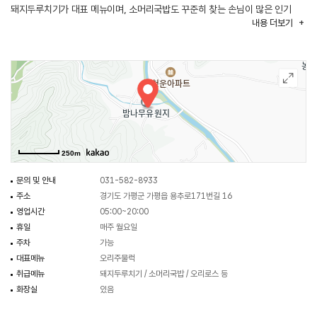
돼지두루치기가 대표 메뉴이며, 소머리국밥도 꾸준히 찾는 손님이 많은 인기
내용
더보기
메뉴이다. 국밥을 주문하면 토속적인 밑반찬이 함께 차려져 든든한 한 끼를 즐길
수 있다. 주말이나 저녁에는 한방오리, 오리주물럭, 닭볶음탕 등을 찾는 손님이
많다. 소박하고 투박한 음식과 분위기 속에서 정겨운 매력을 느낄 수 있는
곳이다. 주차는 가게 앞 공간을 이용할 수 있다.
250m
문의 및 안내
031-582-8933
주소
경기도 가평군 가평읍 용추로171번길 16
영업시간
05:00~20:00
휴일
매주 월요일
주차
가능
대표메뉴
오리주물럭
취급메뉴
돼지두루치기 / 소머리국밥 / 오리로스 등
화장실
있음