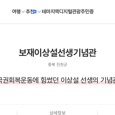
여행
추천
테마
지역
디지털
관광주민증
보재이상설선생기념관
충북 진천군
국권회복운동에 힘썼던 이상설 선생의 기념
상세정보