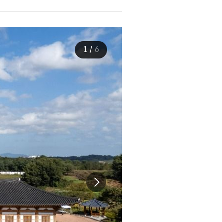
1
/
6