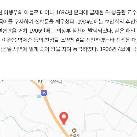
 이행우의 아들로 태어나 1894년 문과에 급제한 뒤 성균관 교수
 국어를 구사하여 신학문을 깨우쳤다. 1904년에는 보안회의 후
협판을 거쳐 1905년에는 의정부 참찬에 발탁되었다. 같은 해인 
 이완용 박제순 등의 찬성을 조약체결을 선언하였는바 선생은 
음날 새벽에 알게 되어 땅을 치며 통곡하였다. 1906년 4월에
망명길에 올라 상해를 거쳐 북간도 용정으로 가서 서전서숙을 건립
에서 개최하는 만국평화회의에 참석하라는 고종황제의 위임장을 받
에 호소하려다 실패한 후 이준은 현지에서 순사 하였다.