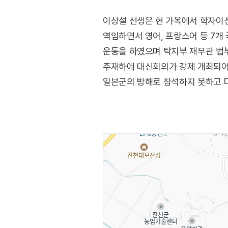
이상설 선생은 현 가옥에서 학자이신
역임하면서 영어, 프랑스어 등 7개
운동을 하였으며 탁지부 재무관 법부
주재하에 대신회의가 강제 개최되어
일본군의 방해로 참석하지 못하고 다
결심하고 이동녕, 정순만과 같이 
시켰으며 1907년 6∼7월 헤이그
실권과 국권의 회복문제를 국제여론
(출처: 진천군 문화관광 홈페이지)