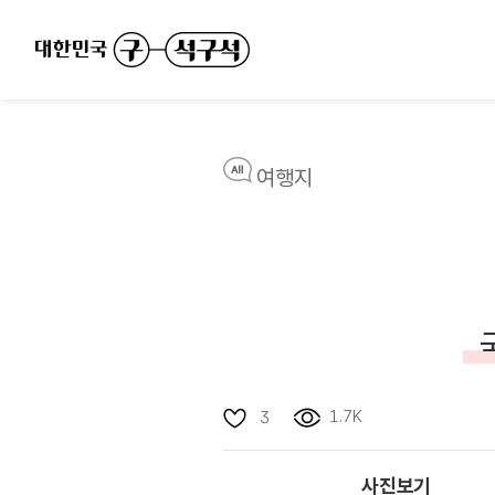
여행지
1.7K
3
사진보기