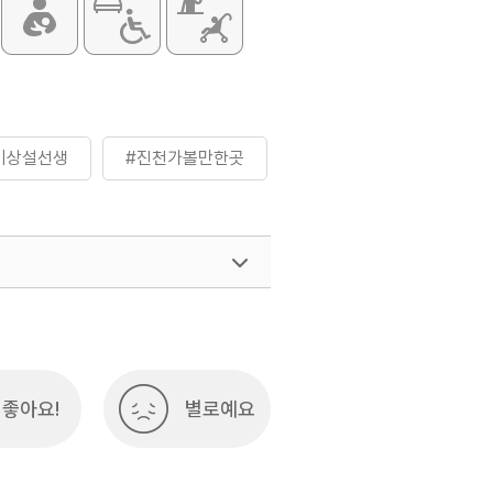
이상설선생
#진천가볼만한곳
좋아요!
별로예요