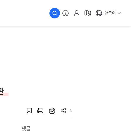
한국어
관
4
댓글