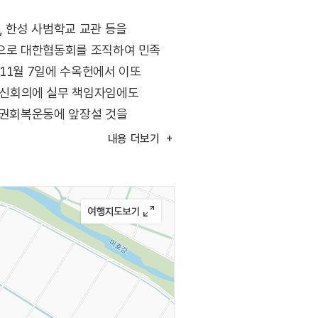
, 한성 사범학교 교관 등을
신으로 대한협동회를 조직하여 민족
11월 7일에 수옥헌에서 이또
대신회의에 실무 책임자임에도
 국권회복운동에 앞장설 것을
하고 자비로 항일 민족교육을
내용
더보기
고 이준, 이위종과 함께 한국의