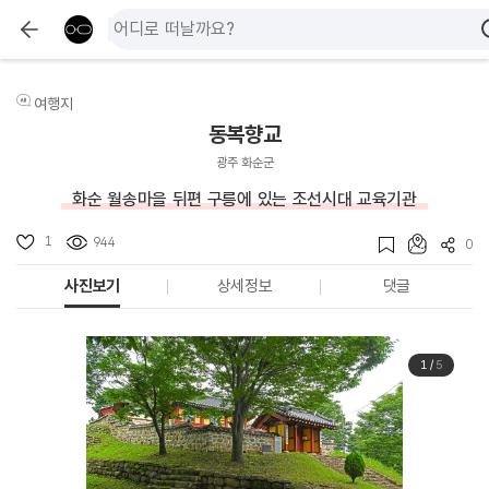
여행지
동복향교
광주 화순군
화순 월송마을 뒤편 구릉에 있는 조선시대 교육기관
1
944
0
사진보기
상세정보
댓글
1
/
5