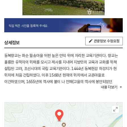
직접 찍은 사진을 등록해 주세요.
관광정보 수정요청
상세정보
동복향교는 화순 월송마을 뒤편 높은 언덕 위에 자리한 교육기관이다. 향교는
훌륭한 유학자의 위패를 모시고 제사를 지내며 지방민의 교육과 교화를 위해
설립된 고려, 조선시대의 국립 교육기관이다. 1444년 동복현감 하강지가 현
위치에 처음 건립하였다. 이후 1568년 현재의 위치에서 교촌마을로
이건하였으며, 1655년에 객사에 불이 나 전패(고을의 객사에 봉안되었던
내용
더보기
국왕을 상징하는 위패)가 소실되자 동복현이 폐현 되면서 향교도 폐하였으나
1664년 복현 되면서 향교도 복교되었다. 1713년 현의 남쪽으로 향교를
이건하였다가 1756년에 현재 위치인 월송마을 뒤 구릉으로 이건하였다.
동복향교는 명륜당, 경모재, 양사재 등의 건물로 이루어져 있다. 명륜당, 경모재,
양사대 모두 맞배지붕 건물이다. 내삼문은 대성전의 정문으로 솟을대문이며,
막돌 초석 위에 방주(사각기둥)를 세우고 납도리(들보에 직각 방향으로 걸어