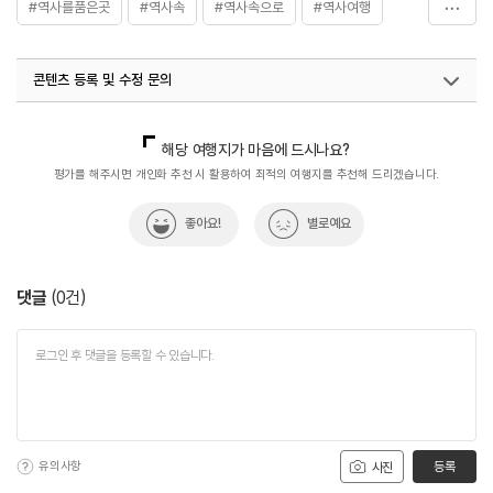
#역사를품은곳
#역사속
#역사속으로
#역사여행
#역사이야기
#역사탐험
콘텐츠 등록 및 수정 문의
국내디지털마케팅팀
033-813-3500
해당 여행지가 마음에 드시나요?
평가를 해주시면 개인화 추천 시 활용하여 최적의 여행지를 추천해 드리겠습니다.
좋아요!
별로예요
댓글
(
0
건)
유의사항
등록
사진