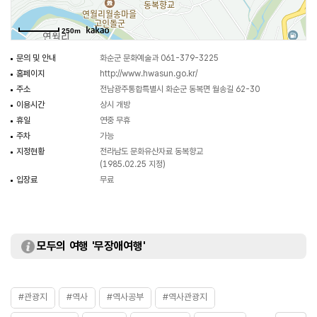
처마 지붕을 꾸미는 것)를 이용한 판장문(널빤지로 된 문)이며 위로는 홍살을
꽂았다.
250m
문의 및 안내
화순군 문화예술과 061-379-3225
홈페이지
http://www.hwasun.go.kr/
주소
전남광주통합특별시 화순군 동복면 월송길 62-30
이용시간
상시 개방
휴일
연중 무휴
주차
가능
지정현황
전라남도 문화유산자료 동복향교
(1985.02.25 지정)
입장료
무료
모두의 여행 '무장애여행'
#관광지
#역사
#역사공부
#역사관광지