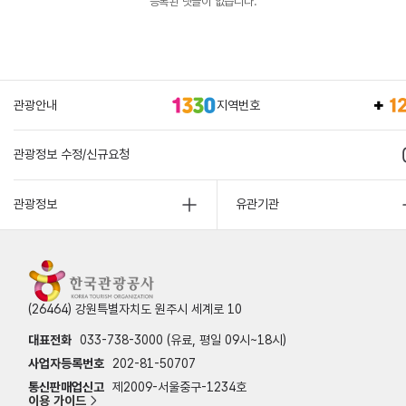
등록된 댓글이 없습니다.
관광안내
지역번호
관광정보 수정/신규요청
관광정보
유관기관
(26464) 강원특별자치도 원주시 세계로 10
대표전화
033-738-3000 (유료, 평일 09시~18시)
사업자등록번호
202-81-50707
통신판매업신고
제2009-서울중구-1234호
이용 가이드